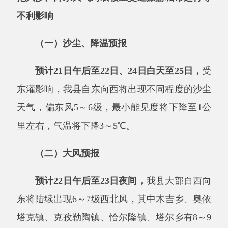
（一）沙尘、降温预报
预计
21日午后至22日、24日白天至25日，
受
东灌影响，我县自东向西将出现不同程度的沙尘
天气，偏东风
5～6级，最小能见度将下降至1公
里左右，气温将下降3～5℃。
（二）大风预报
预计
22日午后至23日夜间，
我县大部自西向
东将陆续出现
6～7级西北风，其中木吉乡、奥依
塔克镇、克孜勒陶镇、恰尔隆镇、塔尔乡有8～9
级西北阵风，布伦口乡等风口区域瞬间极大风力
可达10～11级，同时，强风时段局地伴有短时扬
沙或沙尘暴。大风最强时段为22日夜间。