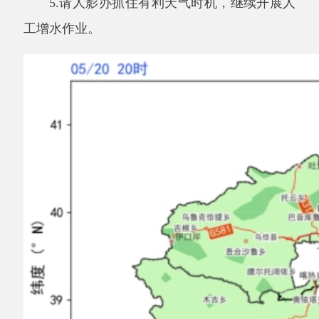
附图
：克州
2026
年
5
月
25
日累计降水量预报
图（单位：毫米）
分享: