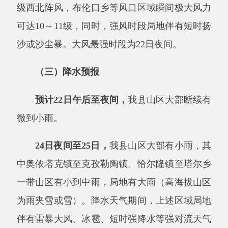
（三）降水预报
预计
22日午后至夜间，
我县山区大部断续有
微到小雨。
24日夜间至25日，
我县山区大部有小雨，其
中奥依塔克镇至克孜勒陶镇、恰尔隆镇至塔尔乡
一带山区有小到中雨，局地有大雨（高海拔山区
为雨夹雪或雪）。降水天气期间，上述区域局地
伴有雷暴大风、冰雹、短时强降水等强对流天气
的可能性较大，需注意防范。
1.此次风沙天气过程对G314国道布伦口路段
等交通要道沿线的运输、旅游、城市运行、电
力、通信及光伏设施有不利影响，建议相关部门