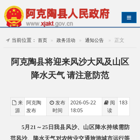
导航切换
当前位置：
»
正文
首页
»
政务活动
»
通知公告
阿克陶县将迎来风沙大风及山区
降水天气 请注意防范
来
阿克陶
发布
2026-05-22
阅
183
源
发布
时间
18:05
读
5月21～25日我县风沙、山区降水持续需防
范风沙、降水天气对农牧业交通旅游城市运行等
不利影响