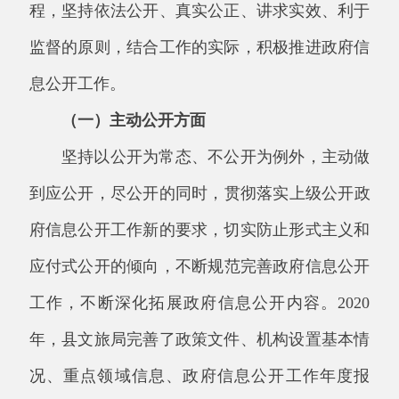
坚持以
公开
为常态、不
公开
为例外，主动做
到应
公开
，尽
公开
的同时，贯彻落实上级
公开
政
府信息公开
工作新的要求，切实防止形式主义和
应付式
公开
的倾向，不断规范完善政府信息
公开
工作，不断深化拓展政府信息
公开
内容。
2020
年，县文旅局完善了政策文件、机构设置基本情
况、重点领域信息、政府信息
公开
工作年度报
告、政府工作报告等
5
个方面主动
公开
事项，进
一步明确了
公开
主体、范围、内容、方式。加大
重点领域信息
公开
力度，深入推进财政预算决
算、“三公”经费、综合监管和检查执法信息、重
大建设项目批准与实施、公共资源配置等
8
大类
19
项重要政务信息公开，进一步细化和规范
公开