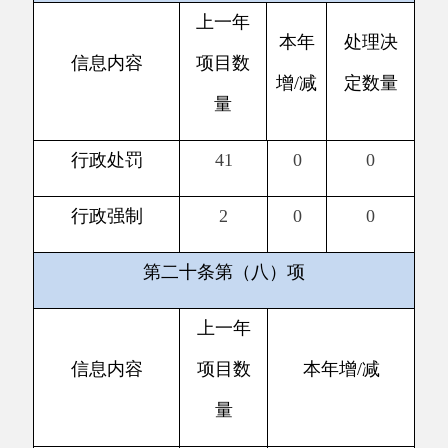
信息内容
采购总金额
目数量
政府集中采购
0
0
三、收到和处理政府信息公开申请情况
申请人情况
法人或其他组织
（本列数据的勾稽关
社
法
系为：第一项加第二
自
商
科
会
律
总
项之和，等于第三项
然
业
研
公
服
其
计
加第四项之和）
人
企
机
益
务
他
业
构
组
机