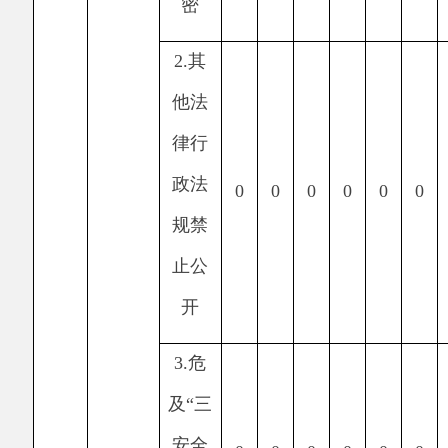
开
于三
类内
0
0
0
0
0
0
0
部事
务信
息
6.
属
于四
类过
0
0
0
0
0
0
0
程性
信息
7.
属