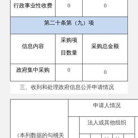
织
构
一、本年新收政府信
0
0
0
0
0
0
0
息公开申请数量
二、上年结转政府信
0
0
0
0
0
0
0
息公开申请数量
（一）予以公
0
0
0
0
0
0
0
开
（二）部分公
开（区分处理
的，只计这一
0
0
0
0
0
0
0
情形，不计其