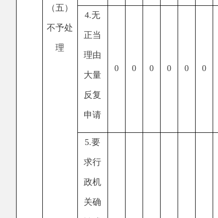
0
0
0
0
0
0
0
五、存在的主要问题及改进情况
存在的主要问题
:
一是信息公开的形式和渠
道不够丰富；二是信息公开内容有待继续完善，
公开形式有待进一步丰富；三是信息公开工作宣
传力度需进一步加强。
具体的解决办法和改进措施：阿克陶县文旅
局将继续按照上级的要求，采取有力措施，深入
推进政务信息公开工作。一是加强制度建设，以
社会关注度高的政务信息作为突破口，全面、系
统地公布政务公开事项。二是拓宽公开渠道，不
断丰富公开内容，及时更新公开环境，使政务公