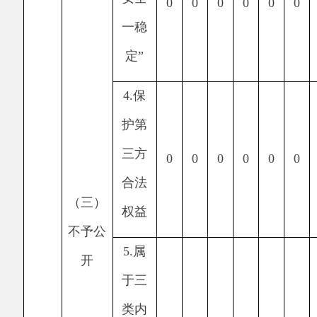
于行
政执
0
0
0
0
0
0
0
法案
卷
8.
属
于行
政查
0
0
0
0
0
0
0
询事
项
三、
本年
1.
本
度办
机关
理结
不掌