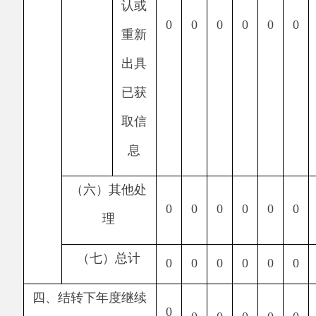
开真正透明化，公开化。三是加强宣传和普及力
度，充分发挥贴近群众自身优势，积极宣传，主
动宣传，不断提高公众中心政务信息公开的认知
度，从而提高工作水平。
六、其他需要报告的事项
无其他需要报告的事项。
阿克陶县文化体育广播
电视和旅游局
2021
年
1
月