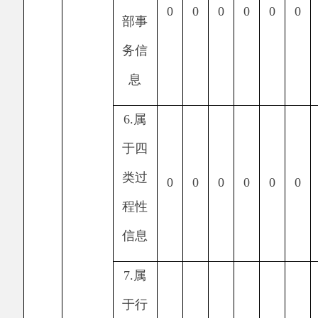
果
握相
0
0
0
0
0
0
0
关政
府信
息
2.
没
有现
（四）
成信
无法提
息需
0
0
0
0
0
0
0
供
要另
行制
作
3.
补