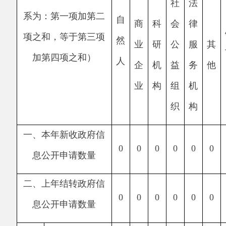
他情形）
1.
属
于国
0
0
0
0
0
0
0
家秘
密
2.
其
他法
律行
政法
0
0
0
0
0
0
0
规禁
止公
开