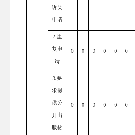
（六）其他处
0
0
0
0
0
0
0
理
（七）总计
0
0
0
0
0
0
0
四、结转下年度继续
0
0
0
0
0
0
0
办理
四、政府信息公开行政复议、行政诉讼情况
行政复议
结果
结果
其他
尚未
总计
结果
结
维持
纠正
结果
审结
维持
纠