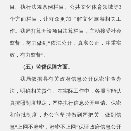
息“上网不涉密，涉密不上网”
保证政府
信息公开
内容不危及国家安全、公共安全、经济安全和社
会稳定。
二、主动公开政府信息情况
第二十条第（一）项
本年
本年新
对外公
新
信息内容
制作数
开总数
公开
量
量
数量
规章
0
0
0
规范性文件
0
0
0