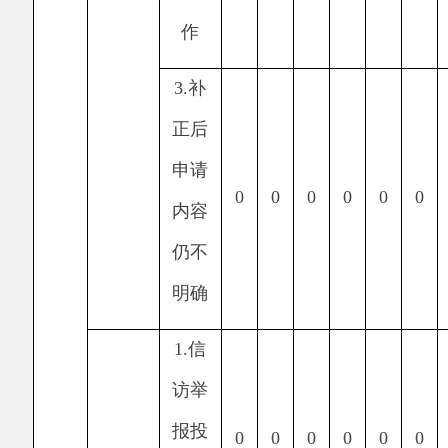
申请
5.
要
求行
政机
关确
认或
0
0
0
0
0
0
0
重新
出具
已获
取信
息