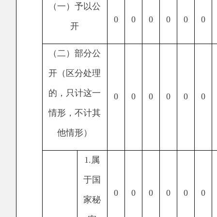
3.
危
及“三
安全
0
0
0
0
0
0
0
一稳
定”
4.
保
护第
三方
0
0
0
0
0
0
0
合法
（三）
权益
不予公
5.
属