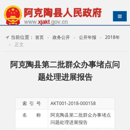
导航切换
当前位置：
首页
»
政务公开
»
公开年报
»
2018年
»
正文
阿克陶县第二批群众办事堵点问
题处理进展报告
索 引 号
AKT001-2018-000158
名 称
阿克陶县第二批群众办事堵点
问题处理进展报告
主 题 词
阿克
成文日期
2018-
陶县
08-27