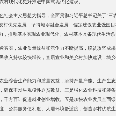
主义思想为指导，全面贯彻习近平总书记关于
“三农”工作的重
优先发展，坚持城乡融合发展，锚定建设农业强国目标，以推进乡
推动基本实现农业现代化、农村基本具备现代生活条件取得重大进
夯实，农业质量效益和竞争力不断提高，脱贫攻坚成果持续巩固拓展
持续较快增长，宜居宜业和美乡村加快建设，城乡融合发展实现
合生产能力和质量效益，坚持产量产能、生产生态、增产增收一
不发生规模性返贫致贫。三是强化农业科技和装备支撑，发展农
百计促进就业创业增收。五是加快农业发展全面绿色转型，推行
共服务便利度、人居环境舒适度，创造乡村优质生活空间。七是
人才队伍。
件、仓储保鲜冷链物流设施等重大项目建设，提出了大食物开发
明确了建立健全常态化防止返贫致贫监测体系、开展新一轮农业