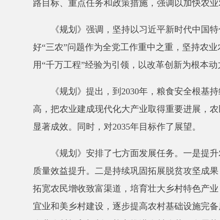
《规划》强调，坚持以习近平新时代中国特色社会
好“三农”问题作为全党工作重中之重，坚持农业农村
用“千万工程”经验为引领，以改革创新为根本动力，
《规划》提出，到
2030年，粮食安全根基持续
高，把农业建成现代化大产业取得重要进展，农民收入
显著成效。同时，对2035年目标作了展望。
《规划》安排了七方面发展任务。一是提升农业综
质量效益提升。二是持续巩固拓展脱贫攻坚成果，确保
拓宽农民增收致富渠道，培育壮大乡村特色产业，千方
宜业和美乡村建设，逐步提高农村基础设施完备度、公
农业农村投入机制，扎实推进农村改革，发展壮大乡村
《规划》部署了高标准农田、农业科技创新能力条
业提升、农村现代生活条件补短板等重大工程和行动，