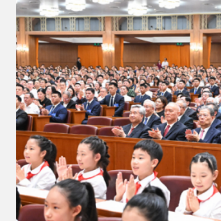
6月29日晚，庆祝中国共产党成立105周年音
乐会《人民至上》在北京举行。习近平、李强、
赵乐际、王沪宁、蔡奇、丁薛祥、李希、韩正等
党和国家领导人，同约3000名观众一起观看演
出。新华社记者燕雁摄
105载风雨同舟，105载携手奋进。整场音乐
会荡气回肠，精彩纷呈。管弦乐《山水欢歌》
《心心相印》展现新时代蒸蒸日上的盛世气象，
交响合唱《情满山河》以细腻情感传递家国情
怀，管弦乐《不负人民》大气磅礴，将全场气氛
推向高潮。伴随全场齐声高唱《没有共产党就没