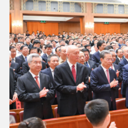
6月29日晚，庆祝中国共产党成立105周年音
乐会《人民至上》在北京举行。习近平、李强、
赵乐际、王沪宁、蔡奇、丁薛祥、李希、韩正等
党和国家领导人，同约3000名观众一起观看演
出。新华社记者谢环驰摄
一曲《红旗颂》恢弘奏响，雄浑旋律激荡赤