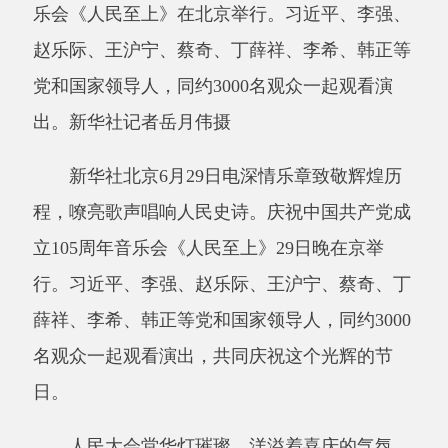
新华社北京
6月29日电深情乐章致敬辉煌历
程，嘹亮歌声唱响人民史诗。庆祝中国共产党成
立105周年音乐会《人民至上》29日晚在京举
行。习近平、李强、赵乐际、王沪宁、蔡奇、丁
薛祥、李希、韩正等党和国家领导人，同约3000
名观众一起观看演出，共同庆祝这个光辉的节
日。
人民大会堂华灯璀璨，洋溢着喜庆的气氛。
19时55分，在欢快的乐曲声中，习近平等党和国
家领导人来到音乐会现场，全场响起热烈的掌
声。
“唱支山歌给党听，我把党来比母亲……”伴
着清亮的童声合唱，音乐会拉开帷幕。演出分为
五个乐章，文艺工作者们以精湛的演奏、动人的