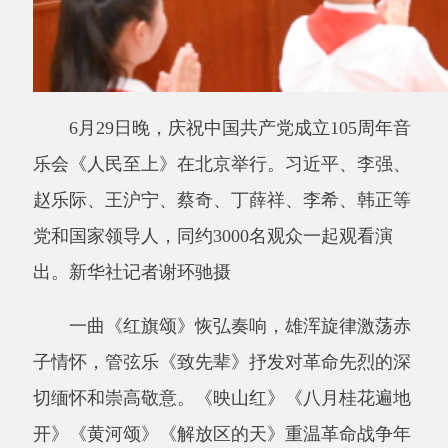
子情怀，管弦乐《致先辈》抒发对革命先烈的深
切缅怀和崇高敬意。《映山红》《八月桂花遍地
开》《黄河颂》《解放区的天》重温革命战争年
代军民同心、众志成城的壮阔图景，传递出亿万
群众跟党走、迎新生的欢欣喜悦。由《扬鞭催马
运粮忙》《蝴蝶泉边》《洗衣歌》《春到田间》
《我为祖国献石油》《阳光照耀着塔什库尔干》
组成的管弦乐与合唱曲目《多彩家园》，描绘社
会主义革命和建设时期各行各业蓬勃发展、各族
干部群众共建家园的火热场景。管弦乐与合唱
《希望的田野》以一首首经典歌曲，映照改革开
放以来神州大地日新月异的喜人变化，诉说中华
儿女同心筑梦的美好心声。