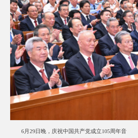
6月29日晚，庆祝中国共产党成立105周年音
乐会《人民至上》在北京举行。习近平、李强、
赵乐际、王沪宁、蔡奇、丁薛祥、李希、韩正等
党和国家领导人，同约3000名观众一起观看演
出。新华社记者岳月伟摄