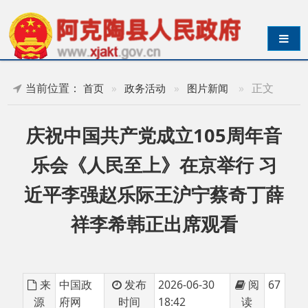
导航切换
当前位置：
»
正文
首页
»
政务活动
»
图片新闻
庆祝中国共产党成立105周年音
乐会《人民至上》在京举行 习
近平李强赵乐际王沪宁蔡奇丁薛
祥李希韩正出席观看
来
中国政
发布
2026-06-30
阅
67
源
府网
时间
18:42
读
庆祝中国共产党成立
105周年音乐会《人民