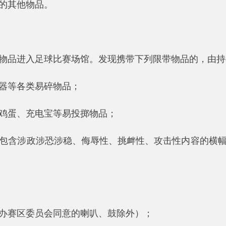
入足球比赛场馆。发现携带下列限带物品的，由持有人现场寄存
类易碎物品；
充电宝等易投掷物品；
政涉恐涉稳、侮辱性、挑衅性、攻击性内容的横幅、标语、旗帜
委员会同意的喇叭、鼓除外）；
0cm的旗帜、长度超过150cm的旗杆；