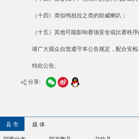
分享:
县 市
媒 体
阿图什市
阿克陶县
乌恰县
阿合奇
主办：阿克陶县人民政府办公室 政府网站标识码：65
承办：阿克陶县政务服务和数字发展中心 邮 编：84
地 址：新疆阿克陶县文化东路188号
法律声明
新公网安备65302202000102号
新ICP备120034