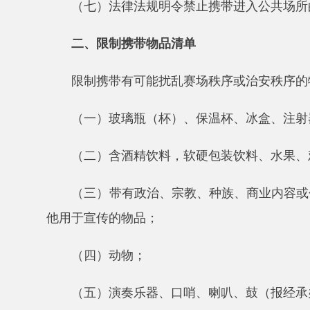
限制携带有可能扰乱赛场秩序或治安秩序的物品进
（一）玻璃瓶（杯）、保温杯、冰盒、注射器等各
（二）含酒精饮料，软硬包装饮料、水果、鸡蛋、
（三）带有政治、宗教、种族、商业内容或包含涉
他用于宣传的物品；
（四）动物；
（五）演奏乐器、口哨、喇叭、鼓（报经承办赛区
（六）未经审核通过，展开面积超过
200cm*10
（七）易造成人身伤害的棍棒、伞等物品；
（八）球棒、球、球拍、飞碟等体育器材；