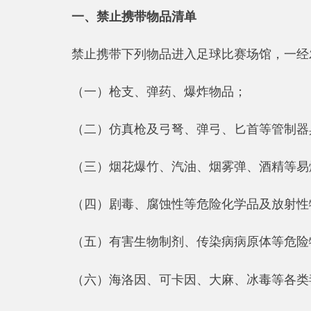
禁止携带下列物品进入足球比赛场馆，一经发现即
（一）枪支、弹药、爆炸物品；
（二）仿真枪及弓弩、弹弓、匕首等管制器具；
（三）烟花爆竹、汽油、烟雾弹、酒精等易燃易爆
（四）剧毒、腐蚀性等危险化学品及放射性物品；
（五）有害生物制剂、传染病病原体等危险物质；
（六）海洛因、可卡因、大麻、冰毒等各类毒品；
（七）法律法规明令禁止携带进入公共场所的其他
二、限制携带物品清单