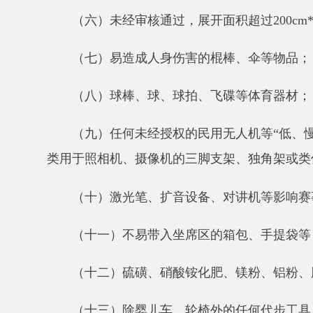
（九）任何未经授权的民用无人机等
“低、慢、小
类用于照相机、摄像机的三脚支架、独角架或类似支撑
（十）激光笔、扩音设备、对讲机等影响赛事进行
（十一）不易带入坐席区的箱包、手提袋等；
（十二）硫磺、硝酸铵化肥、镁粉、铝粉、肥皂、
（十三）除婴儿车、轮椅外的任何代步工具；
（十四）
类似鸣祖拉
之类的助威喇叭；
（十五）其他可能影响赛场安全或比赛秩序的物品
请广大观众自觉遵守本公告规定，配合安检工作，
特此公告。