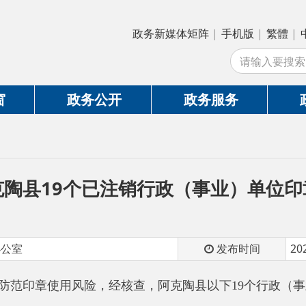
政务新媒体矩阵
|
手机版
|
繁體
|
中国政府网
|
新
站
政务公开
政务服务
政务互动
19个已注销行政（事业）单位印章作废的
发布时间
2026-05-20 10:48
章使用风险，经核查，阿克陶县以下
19
个行政（事业）单位
已按
）单位印章自本公告发布之日起正式作废，不再具备任何法律效