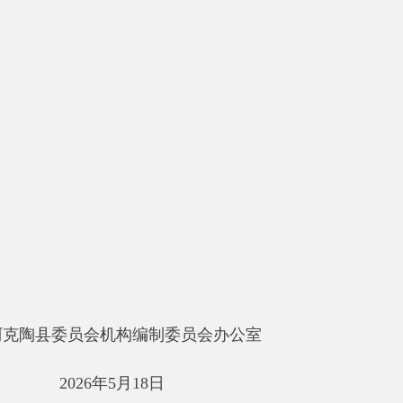
员会机构编制委员会办公室
年
5
月
18
日
打印本页
关闭窗口
府部门
省区市政府
国家部委局