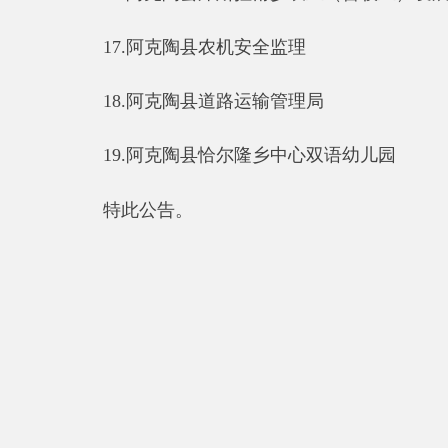
特此公告。
分享:
县 市
媒 体
阿图什市
阿克陶县
乌恰县
阿合奇