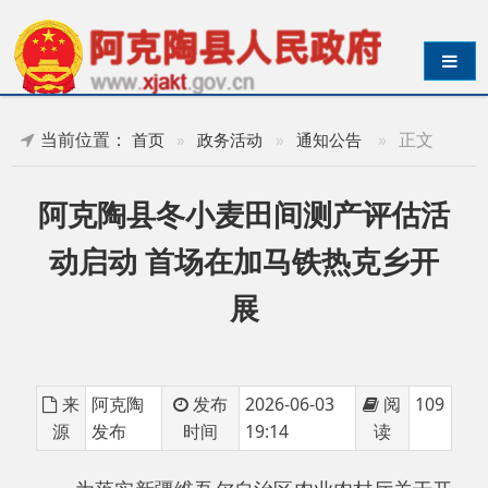
导航切换
当前位置：
»
正文
首页
»
政务活动
»
通知公告
阿克陶县冬小麦田间测产评估活
动启动 首场在加马铁热克乡开
展
来
阿克陶
发布
2026-06-03
阅
109
源
发布
时间
19:14
读
为落实新疆维吾尔自治区农业农村厅关于开
展
2026年小麦产量抽测工作的部署要求，全面掌