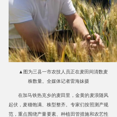
▲图为
三县一市农技人员正在麦田间清数麦
株数量
。全媒体记者
雷海妹
摄
在加马铁热克乡的麦田里，金黄的麦浪随风
起伏，麦穗饱满、株型整齐。专家们按照测产规
范，重点围绕产量要素、种植田管措施和农艺性
状三项内容展开工作，现场清点麦穗数、穗粒
数，记录主导品种、播种量及田管落实情况，并
测量株高、穗长等指标。大家围绕小麦长势和田
间管理等问题交流讨论，现场气氛紧张而有序。