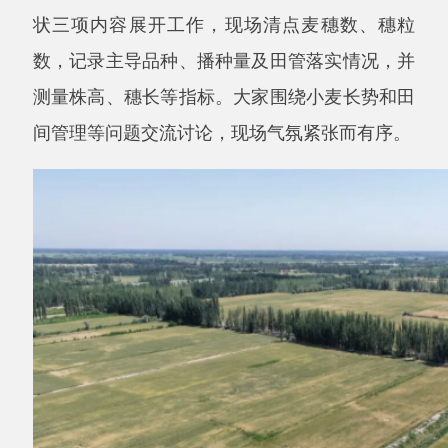
▲图为
航拍阿克陶县加马铁热克乡麦田。
全
媒体记者
毛吾拉江
·艾山江摄