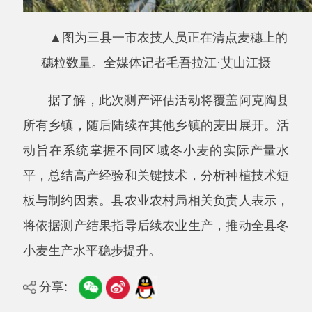
小麦生产水平稳步提升。
分享:
打印本页
关闭窗口
主办：阿克陶县人民政府办公室 政府网站标识
码：6530220001
承办：阿克陶县政务服务和数字发展中心 邮
编：845550
地 址：新疆阿克陶县文化东路188号
法律声明
中国互联网举报中心
新公网安备65302202000102号
新ICP备