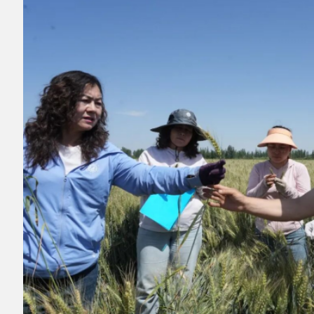
▲图为
三县一市农技人员正在清点麦穗上的
穗粒数量。全媒体记者
毛吾拉江
·艾山江摄
据了解，此次测产评估活动将覆盖阿克陶县
所有乡镇，随后陆续在其他乡镇的麦田展开。活
动旨在系统掌握不同区域冬小麦的实际产量水
平，总结高产经验和关键技术，分析种植技术短
板与制约因素。县农业农村局相关负责人表示，
将依据测产结果指导后续农业生产，推动全县冬