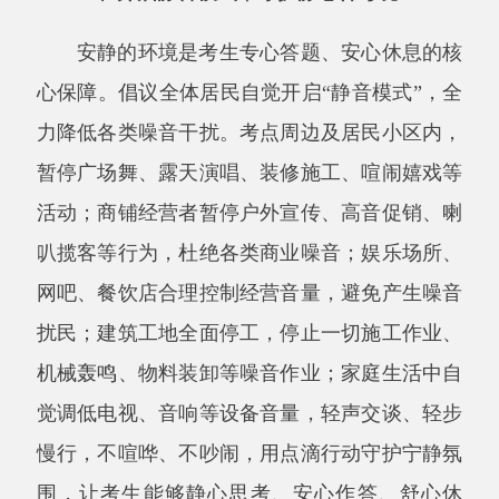
活动；商铺经营者暂停户外宣传、高音促销、喇
叭揽客等行为，杜绝各类商业噪音；娱乐场所、
网吧、餐饮店合理控制经营音量，避免产生噪音
扰民；建筑工地全面停工，停止一切施工作业、
机械轰鸣、物料装卸等噪音作业；家庭生活中自
觉调低电视、音响等设备音量，轻声交谈、轻步
慢行，不喧哗、不吵闹，用点滴行动守护宁静氛
围，让考生能够静心思考、安心作答、舒心休
憩。
三、坚守文明经营，守护整洁考点貌
全县各沿街商贩、餐饮门店、流动摊主，自
觉遵守城市管理规定，严格规范经营秩序。不占
道经营、不乱摆乱卖、不违规占道促销，主动清