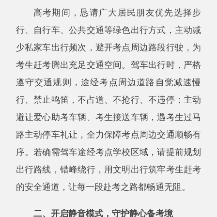
考生赶考腾出充足交通空间。驾车出行时，严格
遵守交通规则，途经考点周边道路自觉减速慢
行、禁止鸣笛，不占道、不抢行、不违停；主动
避让爱心助考车辆、考生接送车辆，遇考生过马
路主动停车礼让，全力保障考点周边交通顺畅有
序。若确需驾车途经考点学校区域，请提前规划
出行路线，错峰绕行，用文明出行筑牢考生赶考
的安全通道，让每一段赴考之路都畅通无阻。
二、开启静音模式，守护静心备考境
安静的环境是考生专心答题、安心休息的核
心保障。倡议全体居民自觉开启
“静音模式”，全
力降低各类噪音干扰。考点周边及居民小区内，
暂停广场舞、露天演唱、装修施工、喧闹嬉戏等