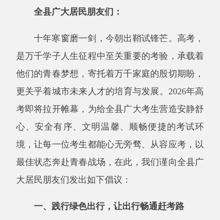
十年寒窗磨一剑，今朝出鞘试锋芒。高考，
是万千学子人生征程中至关重要的考验，承载着
他们的青春梦想，寄托着万千家庭的殷切期盼，
更关乎着城市未来人才的培育与发展。
2026年高
考即将拉开帷幕，为给全县广大考生营造安静舒
心、安全有序、文明温馨、顺畅便捷的考试环
境，让每一位考生都能心无旁骛、从容应考，以
最佳状态奔赴青春战场，在此，我们谨向全县广
大居民朋友们发出如下倡议：
一、践行绿色出行，
让出行畅通赶考
路
高考期间，恳请广大居民朋友优先选择步
行、自行车、公共交通等绿色出行方式，主动减
少私家车出行频次，避开考点周边路段行驶，为