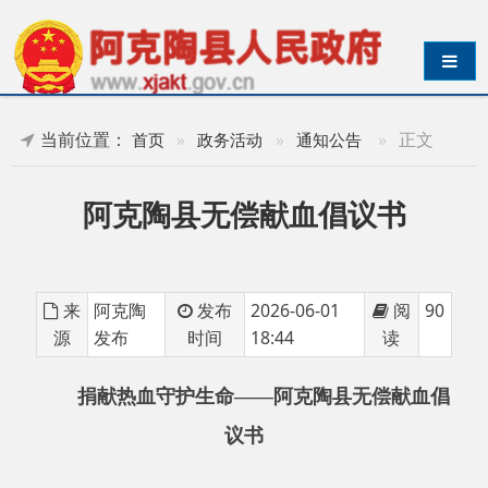
导航切换
当前位置：
»
正文
首页
»
政务活动
»
通知公告
阿克陶县无偿献血倡议书
来
阿克陶
发布
2026-06-01
阅
90
源
发布
时间
18:44
读
捐献热血
守护生命
——阿克陶县无偿献血倡
议书