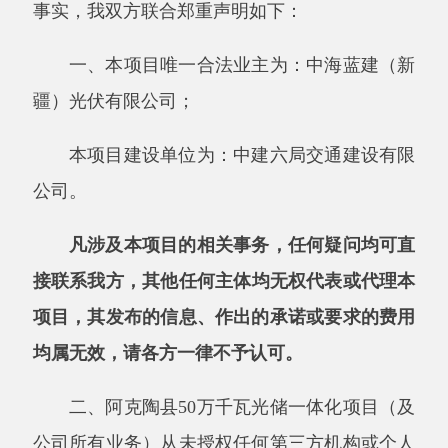
凡涉及本项目的相关事务，任何疑问均可直
接联系
我方
，其他任何主体均无权代表或代理本
项目，其发布的信息、作出的承诺或要求的费用
均属无效，请各方一律不予认可。
二、阿克陶县
50万千瓦光储一体化项目（及
公司所有业务）从未授权任何第三方机构或个人
以任何名义收取“保证金”“手续费”等费用，亦未
委托任何外部机构开展项目推广、招商或供应商
合作洽谈。凡要求转账至非我双方官方账户的行
为均属不实信息。
三、请社会各界切勿轻信非官方渠道的
“合
作邀约”或“内幕消息”，一切合作信息以我双方
官方书面文件为准。