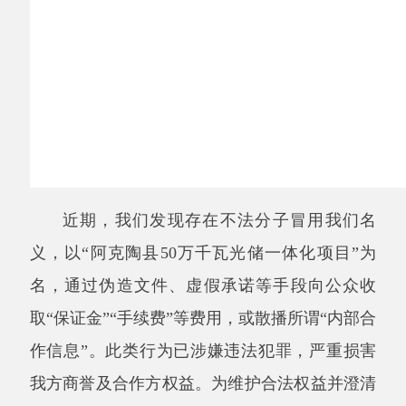
近期，我们发现存在不法分子冒用我们名
义，以
“阿克陶县50万千瓦光储一体化项目”为
名，通过伪造文件、虚假承诺等手段向公众收
取“保证金”“手续费”等费用，或散播所谓“内部合
作信息”。此类行为已涉嫌违法犯罪，严重损害
我方商誉及合作方权益。为维护合法权益并澄清
事实，我双方联合郑重声明如下：
一、本项目唯一合法业主为：中海蓝建（新
疆）光伏有限公司；
本项目建设单位为：中建六局交通建设有限
公司。