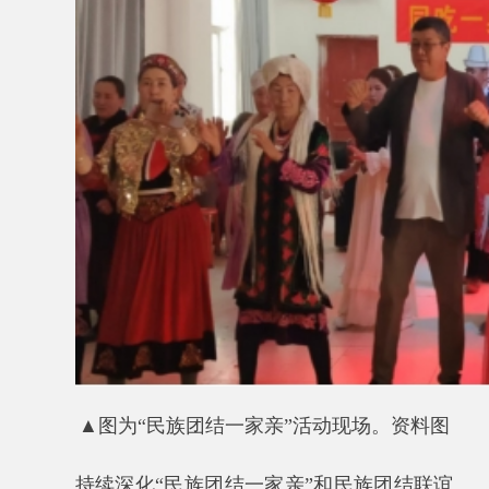
活动，有序组织干部职工“走下去”或立足实际把
结亲群众“请上来”，与结亲户开展“我和亲戚游
家乡”“邻里节”“百家宴”等活动，推动各民族吃在
一起、玩在一起、乐在一起，真正实现融情交
心。
05
开展
“小小石榴籽共筑中国梦”系列活动