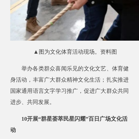
以百日广场文化为载体，开展文艺演出、民
俗展示、文化展演等活动，搭建各族群众共乐共
享的文化平台，营造团结和谐、喜庆热烈的社会
氛围。
分享:
打印本页
关闭窗口
主办：阿克陶县人民政府办公室 政府网站标识
码：6530220001
承办：阿克陶县政务服务和数字发展中心 邮
编：845550