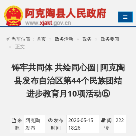
导航切换
当前位置：
首页
»
政务活动
»
政务
»
政务要闻
»
正文
铸牢共同体 共绘同心圆|阿克陶
县发布自治区第44个民族团结
进步教育月10项活动⑤
来
阿克陶
发布
2026-05-15
阅
222
源
发布
时间
18:26
读
阿克陶县以自治区第
44个民族团结进步教育