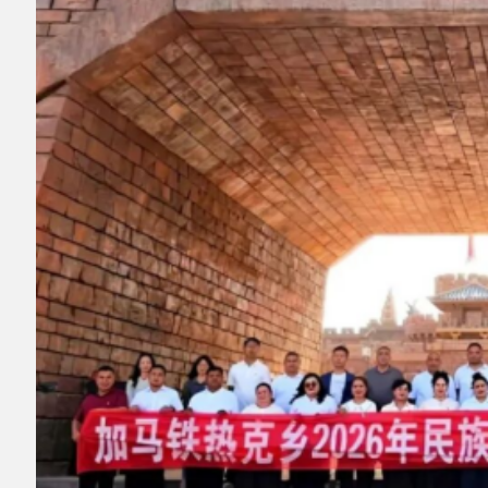
▲图为
加马铁热克乡民族团结进步教育月主
题党日活动现场。资料图
各级党组织结合工作实际，开展形式多样的
民族团结主题党日活动，引导党员干部发挥先锋
模范作用。
04
开展
“民族团结一家亲”活动