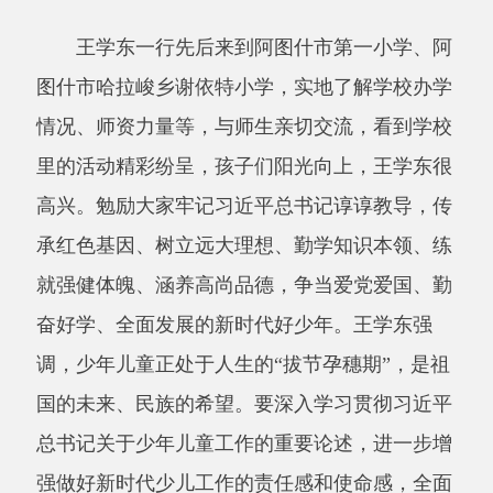
高兴。勉励大家牢记习近平总书记谆谆教导，传
承红色基因、树立远大理想、勤学知识本领、练
就强健体魄、涵养高尚品德，争当爱党爱国、勤
奋好学、全面发展的新时代好少年。王学东强
调，少年儿童正处于人生的
“拔节孕穗期”，是祖
国的未来、民族的希望。要深入学习贯彻习近平
总书记关于少年儿童工作的重要论述，进一步增
强做好新时代少儿工作的责任感和使命感，全面
落实立德树人根本任务，不断提升教学质量，培
养德智体美劳全面发展的社会主义建设者和接班
人。要大力弘扬教育家精神，不断提高自身道德
修养，全面提升专业能力素质，当好传播知识、
传播思想、传播真理的人师，做好塑造灵魂、塑
造生命、塑造新人的示范。要一如既往地关心、