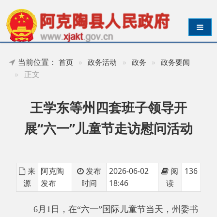
导航切换
当前位置：
首页
»
政务活动
»
政务
»
政务要闻
»
正文
王学东等州四套班子领导开
展“六一”儿童节走访慰问活动
来
阿克陶
发布
2026-06-02
阅
136
源
发布
时间
18:46
读
6月1日，在“六一”国际儿童节当天，州委书
记王学东、州人大常委会党组书记杨伟辉、州政
协党组书记张雷、州政协主席古丽夏提·西尔艾