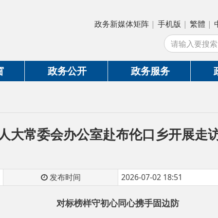
政务新媒体矩阵
|
手机版
|
繁體
|
中国政府网
|
新
站
政务公开
政务服务
政务互动
常委会办公室赴布伦口乡开展走访慰问活动
发布时间
2026-07-02 18:51
对标榜样守初心
同心携手固边防
陶县人大常委会办公室赴布伦口乡开展走访慰问活动