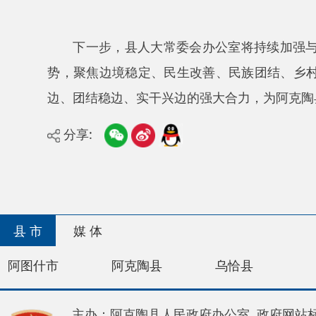
县 市
媒 体
阿图什市
阿克陶县
乌恰县
阿合奇
主办：阿克陶县人民政府办公室 政府网站标识码：65
承办：阿克陶县政务服务和数字发展中心 邮 编：84
地 址：新疆阿克陶县文化东路188号
法律声明
新公网安备65302202000102号
新ICP备120034