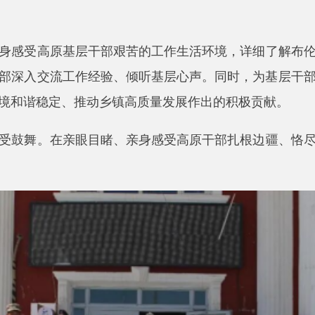
。在亲眼目睹、亲身感受高原干部扎根边疆、恪尽职守、甘于奉