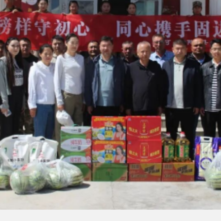
为慰问组向边境基层干部送上慰问物资并合影。
乡镇的沟通联系，常态化下沉基层、服务基层，持续指导乡人大
等重点工作精准履职，学习传承边境一线干部艰苦奋斗、坚守担
久安和高质量发展贡献人大力量。