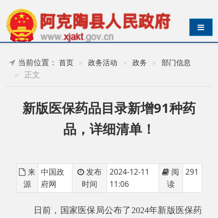
导航切换
当前位置：
首页
»
政务活动
»
政务
»
部门信息
»
正文
新版医保药品目录新增91种药
品，详细清单！
来
中国政
发布
2024-12-11
阅
291
源
府网
时间
11:06
读
日前，国家医保局公布了
2024年新版医保药
品目录，新版目录
自
2025年1月1日起执行
。
2024
年新版医保药品目录
共新增
91种药品
，名单及主