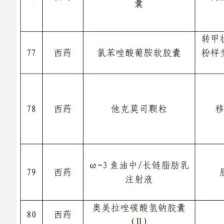
打印本页
关闭窗口
主办：阿克陶县人民政府办公室 政府网站标识
码：6530220001
承办：阿克陶县政务服务和数字发展中心 邮
编：845550
地 址：新疆阿克陶县文化东路188号
法律声明
中国互联网举报中心
新公网安备65302202000102号
新ICP备
12003422号
关于我们