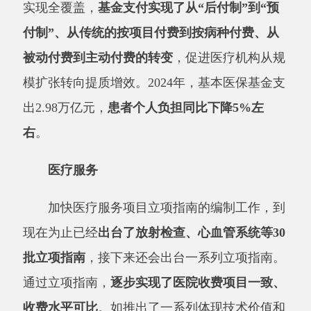
加快医疗服务项目立项指南的编制工作，到
现在为止已经
出台了放射检查、心血管系统等
30
批立项指南
，接下来还会出台一系列立项指南。
通过立项指南，
逐步实现了医院收费项目一致、
收费水平可比
。如推出了一系列体现技术价值和
劳务付出的价格项目。比如，新设
“
床旁超声
”等
价格项目，更好保障老年人看病就医。新设“
早
产儿护理
”等价格项目，鼓励医疗机构为小朋友
提供更优质安全的医疗服务。以政府指导价统一
规范辅助生殖类价格项目，并新设“
分娩镇
痛
”“
亲情陪产
”等价格项目，引导医疗机构为孕
妈妈提供更加优质的生育医疗服务。
药品比价