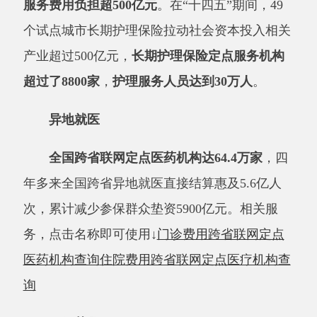
全国跨省联网定点医药机构达
64.4万家
，四
年多来全国跨省异地就医直接结算惠及
5.6亿人
次，累计减少参保群众垫资5900亿元。
相关服
务，点击名称即可使用
↓
门诊费用跨省联网定点
医药机构查询
住院费用跨省联网定点医疗机构查
询
医保药品
“十四五”以来累计402种药品进入目录。国
家医保药品目录实现全国统一，
目录内药品总数
达到
3159种
。点击查询
→
国家医保药品目录查询
新设立了
商业健康保险创新药目录
，这是医保支
持医药创新的扎实举措之一。目前一共有超过