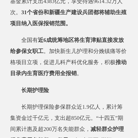
全国有
近
6
成统筹地区将生育津贴直接发放
给参保女职工
。加快新生儿护理和分娩镇痛等价
格项目立项，促进儿科产科优化服务，积极
推动
目录内生育医疗费用全报销
。
长期护理险
长期护理保险参保群众近
1.9
亿人，累计筹
集资金过千亿元，支出超
850
亿元。
“
十四五
”
期
间累计惠及超
200
万名失能群众，
减轻群众护理
服务费用负担超
500
亿元
。在
“
十四五
”
期间，
49
个试点城市长期护理保险拉动社会资本投入相关
产业超过
500
亿元，
长期护理保险定点服务机构
超过了
8800
家
，
护理服务人员达到
30
万人
。
异地就医