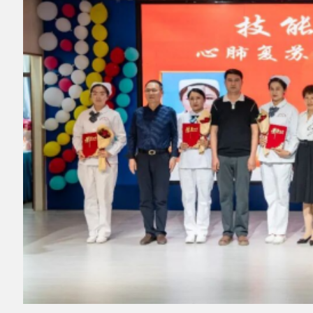
▲图为阿克陶县人民医院护士节护理技能比
赛颁奖现场。全媒体记者麦合木提·阿卜拉摄
阿克陶县人民医院急诊科护士热比亚
·卡德
尔说道：“这个奖是对我工作的肯定，更是鞭
策。护理工作
虽然辛苦
，但看着患者康复，一切
都值了。
从护理技能比拼到舞台上的节目展演，这个
护士节，阿克陶县人民医院用一系列扎实的活
动，让平日里默默奉献的护士们走到了聚光灯