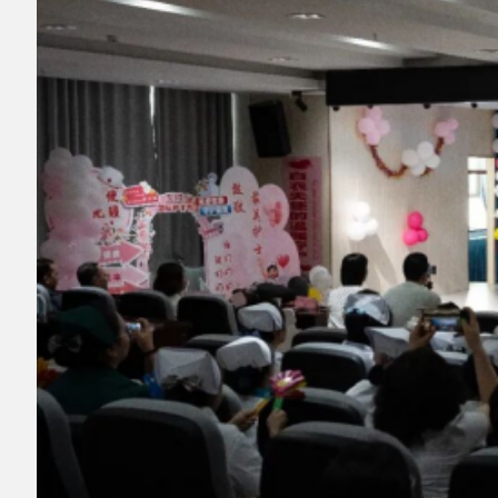
▲图为阿克陶县人民医院护士节文艺表演现
场。全媒体记者麦合木提·阿卜拉摄
阿克陶县人民医院副院长阿布里孜
·阿瓦孜
说：“通过一系列活动，增强大家的职业荣誉感
与归属感，激励大家继续发扬精神，为提升阿克
陶县医疗服务质量、增进人民健康福祉贡献更多
力量。”
分享:
打印本页
关闭窗口