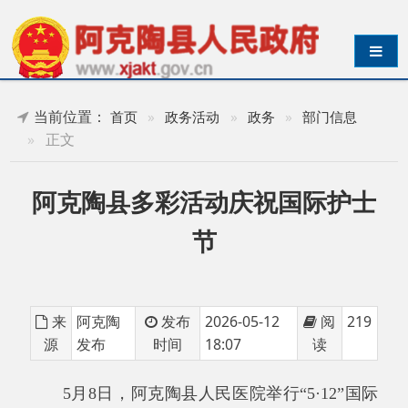
导航切换
当前位置：
首页
»
政务活动
»
政务
»
部门信息
»
正文
阿克陶县多彩活动庆祝国际护士
节
来
阿克陶
发布
2026-05-12
阅
219
源
发布
时间
18:07
读
5月8日，阿克陶县人民医院举行“5·12”国际
护士节庆祝活动。阿克陶县委常委、宣传部部长
木尼拉·夏米西丁参加活动，并向全县护理工作