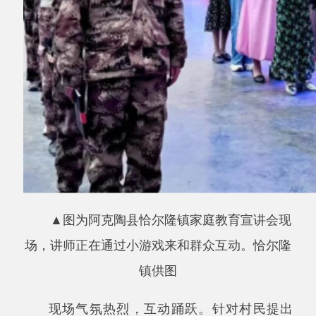
▲图为阿克陶县恰尔隆镇家庭教育宣讲会现
场，讲师正在通过小游戏来和群众互动。恰尔隆
镇供图
现场气氛热烈，互动踊跃。针对村民提出
的
“家长里短”，授课老师与妇联工作人员现
场“坐诊”，逐一答疑解惑，开出“心理良方”。
恰尔隆镇宣传委员古丽米热
•艾尔肯表示，
下一步，恰尔隆镇将持续聚焦家风家教培育主
线，推动相关工作常态化、长效化。通过创新活
动形式、深化理念普及，以万千家庭的和睦“小
气候”温润乡风文明的“大生态”，让“以家为基、
以爱赋能”的理念在恰尔隆镇落地生根，共建和
谐向善的幸福辖区。