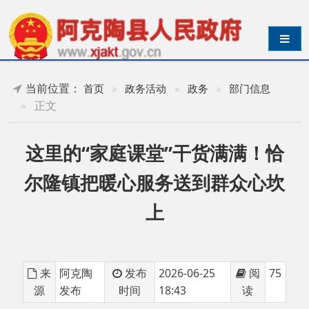
导航切换
当前位置：
首页
»
政务活动
»
政务
»
部门信息
»
正文
这里的“家庭课堂”干货满满！恰
尔隆镇把暖心服务送到群众心坎
上
来
阿克陶
发布
2026-06-25
阅
75
源
发布
时间
18:43
读
“讲座内容贴近生活，直击我们的难点，方