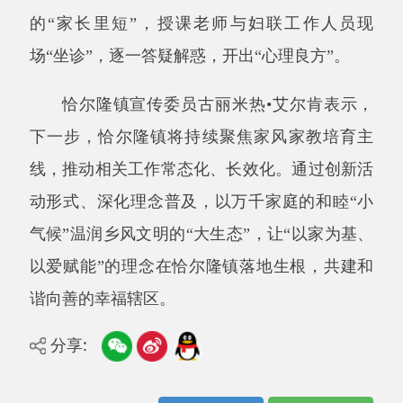
分享:
打印本页
关闭窗口
主办：阿克陶县人民政府办公室 政府网站标识
码：6530220001
承办：阿克陶县政务服务和数字发展中心 邮
编：845550
地 址：新疆阿克陶县文化东路188号
法律声明
中国互联网举报中心
新公网安备65302202000102号
新ICP备
12003422号
关于我们