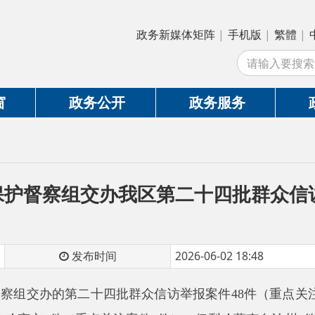
政务新媒体矩阵
|
手机版
|
繁體
|
中国政府网
|
新
站
政务公开
政务服务
政务互动
察组交办我区第二十四批群众信访举报案件
发布时间
2026-06-02 18:48
的第二十四批群众信访举报案件48件（重点关注案件5件），其中
市4件（重点关注案件2件）、伊犁哈萨克自治州3件（重点关注案
吐鲁番市1件、克孜勒苏柯尔克孜自治州1件、和田地区1件。