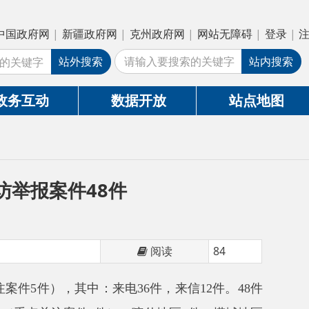
疆政府网
|
克州政府网
|
网站无障碍
|
登录
|
注册
外搜索
站内搜索
数据开放
站点地图
48件
阅读
84
：来电36件，来信12件。48件
件1件）、喀什地区3件、塔城地区