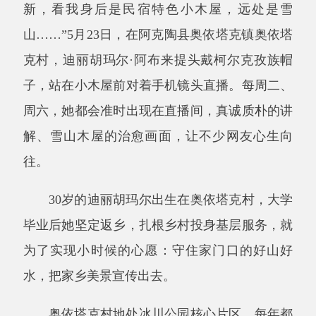
克村，迪丽胡玛尔
·
阿布来提头戴柯尔克孜族帽
子，站在小木屋前对着手机镜头直播。每周二、
周六，她都会准时出现在直播间，真诚质朴的讲
解、雪山木屋的治愈画面，让不少网友心生向
往。
30
岁的迪丽胡玛尔出生在奥依塔克村，大学
毕业后她坚定返乡，扎根乡村投身基层服务，就
为了实现小时候的心愿：守住家门口的好山好
水，把家乡美景宣传出去。
奥依塔克村地处冰川公园核心片区，每年都
有大批各地游客慕名而来。
“
家门口就是冰川、
草原环绕的美景，小时候村里虽然常来游客，但
他们买点酸奶疙瘩等特产就走了，很少有回头