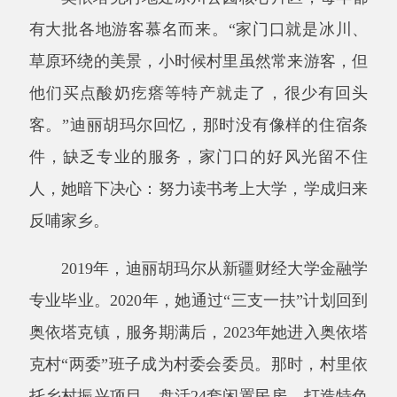
客。
”
迪丽胡玛尔回忆，那时没有像样的住宿条
件，缺乏专业的服务，家门口的好风光留不住
人，她暗下决心：努力读书考上大学，学成归来
反哺家乡。
2019
年，迪丽胡玛尔从新疆财经大学金融学
专业毕业。
2020
年，她通过
“
三支一扶
”
计划回到
奥依塔克镇，服务期满后，
2023
年她进入奥依塔
克村
“
两委
”
班子成为村委会委员。那时，村里依
托乡村振兴项目，盘活
24
套闲置民房，打造特色
民宿。民宿建成后，她因敢闯敢干的劲头被委以
重任，负责民宿管理运营工作。
初接手时，迪丽胡玛尔还是个
“
门外汉
”
，客
房标准化服务、线上平台入驻等工作都得从零学