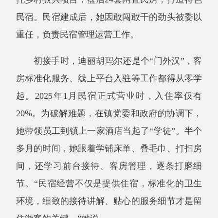
起。
2025
年
1
月民宿正式营业时，入住率仅有
20%
。为破解难题，在镇党委和政府的协调下，
她带领员工到镇上一家酒店当起了
“
学徒
”
。半个
多月的时间，她跟着学铺床单、叠毛巾、打扫房
间，还学习前台接待、客房管理，逐条打磨细
节。
“
民宿经营不仅是提供住宿，标准化的卫生
环境，细致的接待讲解、贴心的服务细节才是留
住游客的关键。
”
她说。
学成回村后，她着手提升民宿服务质量，结
合本地特色为游客精心规划、推介旅游路线，讲
解民俗风情，丰富住宿体验。
“
客人感兴趣了，
自然愿意住下来。
”
她说，服务升级后，民宿入
住率提高到
30%
。