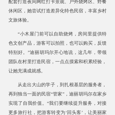
再到独当一面的民宿
“
管家
”
，迪丽胡玛尔在家乡
实现了自我价值。
“
我们要继续提升服务，对接
更多旅行社，把游客转变为
‘
回头客
’
，让美丽家
乡被更多人看见。
”
她说。
分享:
打印本页
关闭窗口
主办：阿克陶县人民政府办公室 政府网站标识
码：6530220001
承办：阿克陶县政务服务和数字发展中心 邮
编：845550