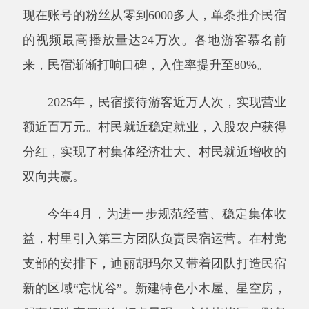
今年
4
月，为进一步规范经营、稳定集体收
益，村里引入第三方团队负责民宿运营。在村党
支部的安排下，迪丽胡玛尔又带着团队打造民宿
新的区域
“
忘忧谷
”
。新建特色小木屋、星空房，
配套打造夜间网红打卡景观、户外烧烤区、野餐
休闲区，她尝试打造差异化特色民宿，丰富乡村
文旅体验。
“
小木屋门前可以自助烧烤，房间里提供特
色文创产品，游客可以拍照，也可以购买，反馈
特别好。
”
迪丽胡玛尔开心地说，这几年，带领
团队在村里打造民宿，一点点摸索和积累经验，
让她充满成就感。
从走出大山的学子，到扎根基层的服务者，