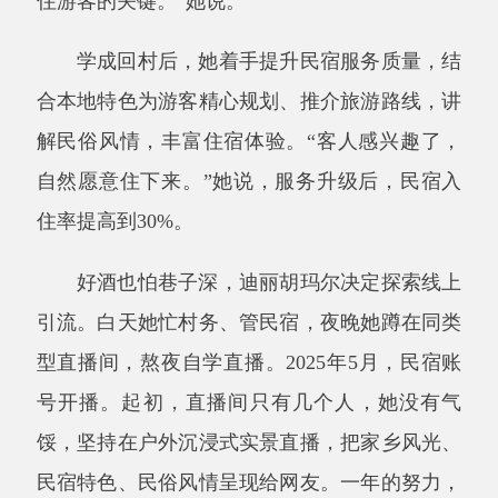
好酒也怕巷子深，迪丽胡玛尔决定探索线上
引流。白天她忙村务、管民宿，夜晚她蹲在同类
型直播间，熬夜自学直播。
2025
年
5
月，民宿账
号开播。起初，直播间只有几个人，她没有气
馁，坚持在户外沉浸式实景直播，把家乡风光、
民宿特色、民俗风情呈现给网友。一年的努力，
现在账号的粉丝从零到
6000
多人，单条推介民宿
的视频最高播放量达
24
万次。各地游客慕名前
来，民宿渐渐打响口碑，入住率提升至
80%
。
2025
年，民宿接待游客近万人次，实现营业
额近百万元。村民就近稳定就业，入股农户获得
分红，实现了村集体经济壮大、村民就近增收的
双向共赢。