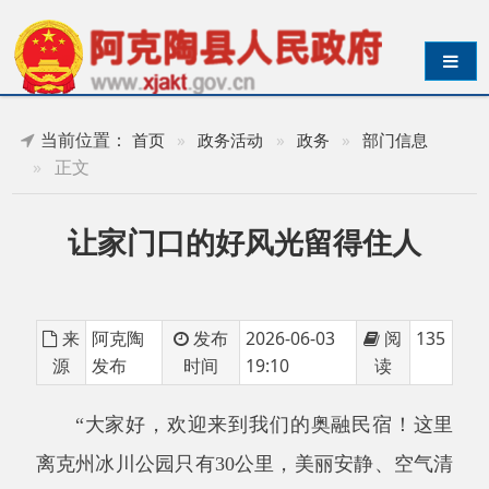
导航切换
当前位置：
首页
»
政务活动
»
政务
»
部门信息
»
正文
让家门口的好风光留得住人
来
阿克陶
发布
2026-06-03
阅
135
源
发布
时间
19:10
读
“
大家好，欢迎来到我们的奥融民宿！这里
离克州冰川公园只有
30
公里，美丽安静、空气清
新，看我身后是民宿特色小木屋，远处是雪
山
……”5
月
23
日，在阿克陶县奥依塔克镇奥依塔