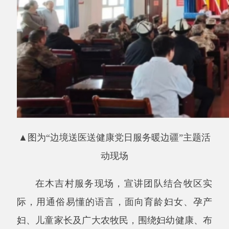
▲图为“边境送医送健康党日服务暖边疆”主题活
动现场
在木吉村服务现场，宣讲团队结合牧区实
际，用通俗易懂的语言，面向育龄妇女、孕产
妇、儿童家长及广大农牧民，围绕妇幼健康、布
病防控、夏季蚊虫防护等内容开展全方位健康科
普宣讲；全面解读免费
“两癌”筛查、增补叶酸预
防出生缺陷、母婴安全保障、常见病预防等卫生
健康惠民政策，现场解答群众健康疑问，纠正日
常保健与疾病预防误区，不断提升边境护边员及