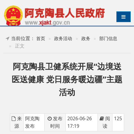
导航切换
当前位置：
首页
»
政务活动
»
政务
»
部门信息
»
正文
阿克陶县卫健系统开展“边境送
医送健康 党日服务暖边疆”主题
活动
来
阿克陶
发布
2026-06-26
阅
125
源
发布
时间
17:19
读
在中国共产党成立
105周年前夕，6月22日，