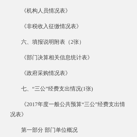
第一部分 部门单位概况
一、部门单位基本情况
（一）主要职能
阿克陶县人民医院始建于1954年，是阿克陶
县唯一一所县级二级甲等综合性医院，是新疆医
科大学、巴州卫校、喀什地区卫校、克州卫校的
教学基地；是新疆维吾尔自治区人民医院、新疆
维吾尔自治区肿瘤医院、解放军第十二医院、喀
什地区第一人民医院、喀什地区第二人民医院、
克州人民医院的协作医院，是新疆医科大学第五
附属医院、北京军区261医院的对口援建医院；
是阿克陶县乡村医师继续教育教学基地。担负着
全县22万余人民群众的医疗保健任务，同时承担
着社会急救、赈灾等工作任务，服务半径达100