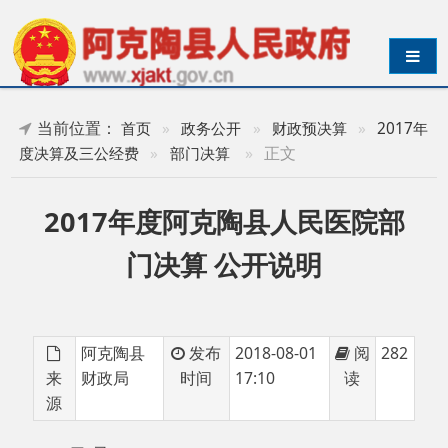
导航切换
当前位置：
首页
»
政务公开
»
财政预决算
»
2017年
»
正文
度决算及三公经费
»
部门决算
2017年度阿克陶县人民医院部
门决算 公开说明
阿克陶县
发布
2018-08-01
阅
282
来
财政局
时间
17:10
读
源
目 录
一、部门收支总体情况