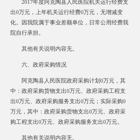
万元，年末本部门单位民生项目和重点支出项目
的绩效评价开展情况及结果：
1.自然科学基金2万元。自治区青年人才科
技培养经费，提升我院医务人员医疗业务水平，
更好的服务于我县各族人民群众。此项经费主要
用于科研项目中人员差旅费，材料费，会议费，
文献费等。
2.重大公共卫生专项3万元。为多层次、多
方位针对HIV高危人群的干预,抗病毒药物治疗覆
盖面持续扩大,对HIV感染者和艾滋病患者的关怀
措施更加完善等,使得艾滋病相关死亡率大幅度
降低。此经费主要用于防治HIV，并提高HIV感
染者和艾滋病患者的生活质量。