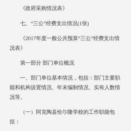
实施
小学义务教育，促进基础教育发展，为
适龄儿童提供保育和教育服务；遵守国家的法
律、法规、依法办学；贯彻国家的教育方针，执
行国家教育教学标准，组织实施教育教学活动，
保证教育教学质量；对受教育者进行学籍管理，
实施奖励或处分，维护受教育者的合法权益；对
教师及职工进行教育和管理，维护教师和职工的
合法权益；依法接受监督，拒绝任何组织和个人
对学校正常教育教学活动的非法干涉；完成自治
州人民政府交办的其它工作。
（二）单位机构情况。
恰尓隆乡学校为阿克陶教育局下属单位，内
设
5
个职能科（室）
，
分别是：办公室、教务
科、教研室、治安科、德育室。