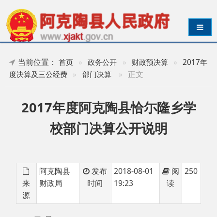
导航切换
当前位置：
首页
»
政务公开
»
财政预决算
»
2017年
»
正文
度决算及三公经费
»
部门决算
2017年度阿克陶县恰尓隆乡学
校部门决算公开说明
阿克陶县
发布
2018-08-01
阅
250
来
财政局
时间
19:23
读
源
目 录
第一部分 阿克陶县恰尓隆乡学校部门单位