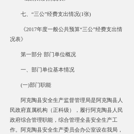
与我局一个机构，两块牌子，主要承担阿克陶县
安全生产委员会办公室的工作。具体职能是：
依法综合管理全县安全生产工作；组织起草
全县安全生产方面的综合性行政法规、规章，拟
定全县安全生产工作规划和计划，研究提出安全
生产重大方针政策和重要措施的建议；监督检
查、指导协调县有关部门的安全生产工作；组织
全县安全生产大检查和专项督查；参与研究有关
部门在产业政策、资金投入、科技发展等工作中
涉及安全生产的相关工作；负责组织全县重、特
大事故调查处理和办理结案工作；组织协调重、
特大事故应急救援工作；指导协调县安全生产行
政执法工作；依法综合监管非煤矿山、危险化学
品和烟花爆竹安全生产工作，并负责监管工矿、
商贸生产经营单位安全生产工作，依法监督工