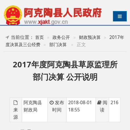
导航切换
当前位置：
首页
»
政务公开
»
财政预决算
»
2017年
»
正文
度决算及三公经费
»
部门决算
2017年度阿克陶县草原监理所
部门决算 公开说明
阿克陶县
发布
2018-08-01
阅
216
来
财政局
时间
18:55
读
源
目 录
第一部分
阿克陶县草原监理所
部门单位概况