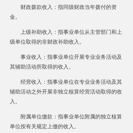
对附属单位补助支出：指事业单位发生的用
非财政预算资金对附属单位的补助支出。
“三公”经费：指用一般公共预算财政拨款安
排的因公出国（境）费、公务用车购置及运行费
和公务接待费。其中，因公出国（境）费反映单
位公务出国（境）的住宿费、旅费、伙食补助
费、杂费、培训费等支出；公务用车购置及运行
费反映单位公务用车购置费及租用费、燃料费、
维修费、过路过桥费、保险费、安全奖励费用等
支出；公务接待费反映单位按规定开支的各类公
务接待（含外宾接待）支出。
机关运行经费：为保障行政单位（含参照公
务员法管理的事业单位）运行用于购买货物和服
务的各项资金，包括办公及印刷费、邮电费、差