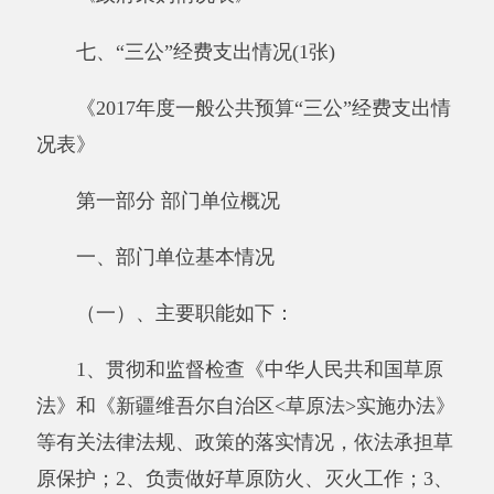
负责全县草原资源的动态监测、草原资源普查、
草畜平衡的具体工作；4、负责草原权属的审
核、登记、管理的相关工作及其争议的调解、调
剂工作；5、对使用草原和草原建设项目进行现
场勘验、监督、检查，处理临时占用草原的审核
事宜；6、负责草原野生植物资源的保护工作，
负责保护草原植被的具体工作。
（二）、机构情况
阿克陶县草原监理所，机构规格相当于副科
级，核定事业编制11名，其中：领导指数1名，
经费实行财政全额预算管理，参照公务员制度管
理，不内设职能科室。
（三）人员情况
包括当年变动情况及原因。阿克陶县草原监