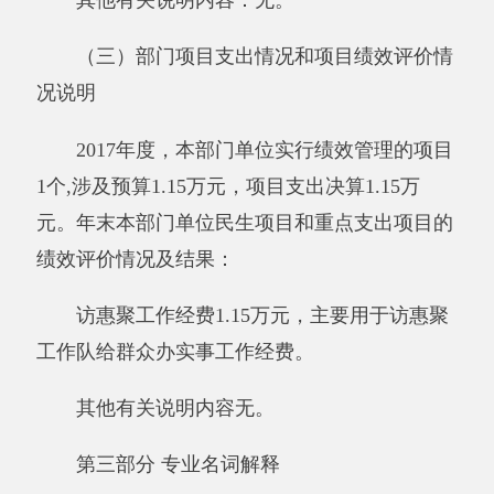
结余分配：反映单位当年结余的分配情况。
年末结转和结余：指本年度或以前年度预算
安排、因客观条件发生变化无法按原计划实施，
需要延迟到以后年度按有关规定继续使用的资
金，既包括财政拨款结转和结余，也包括事业收
入、经营收入、其他收入的结转和结余。
基本支出：指为保障机构正常运转、完成日
常工作任务而发生的人员支出和公用支出。
项目支出：指在基本支出之外为完成特定行
政任务和事业发展目标所发生的支出。
经营支出：指事业单位在专业业务活动及其
辅助活动之外开展非独立核算经营活动发生的支
出。