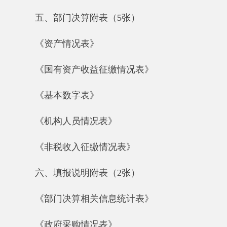
《政府采购情况表》
七、“三公”经费支出情况(1张)
《2017年度一般公共预算“三公”经费支出情
况表》
第一部分 部门单位概况
一、部门单位基本情况
（一）、主要职能如下：
1、贯彻和监督检查《中华人民共和国草原
法》和《新疆维吾尔自治区<草原法>实施办法》
等有关法律法规、政策的落实情况，依法承担草
原保护；2、负责做好草原防火、灭火工作；3、