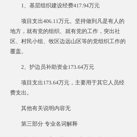
安排、因客观条件发生变化无法按原计划实施，
需要延迟到以后年度按有关规定继续使用的资
金，既包括财政拨款结转和结余，也包括事业收
入、经营收入、其他收入的结转和结余。
基本支出：指为保障机构正常运转、完成日
常工作任务而发生的人员支出和公用支出。
项目支出：指在基本支出之外为完成特定行
政任务和事业发展目标所发生的支出。
经营支出：指事业单位在专业业务活动及其
辅助活动之外开展非独立核算经营活动发生的支
出。
对附属单位补助支出：指事业单位发生的用
非财政预算资金对附属单位的补助支出。