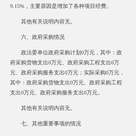
1、基层组织建设经费417.94万元
项目支出
406
.11万元
。
坚持做到凡是有人的
地方，就有党的组织、就有党的工作，突出社
区、村民小组、牧区边远山区等的党组织工作的
覆盖。
2、护边员补助资金
173
.
64
万元
项目支出173.64万元，
主要用于其它人员经
费支出
。
其他有关说明内容
无
第三部分 专业名词解释
财政拨款收入：指同级财政当年拨付的资
金。