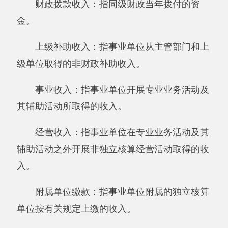
“三公”经费：指用一般公共预算财政拨款安
排的因公出国（境）费、公务用车购置及运行费
和公务接待费。其中，因公出国（境）费反映单
位公务出国（境）的住宿费、旅费、伙食补助
费、杂费、培训费等支出；公务用车购置及运行
费反映单位公务用车购置费及租用费、燃料费、
维修费、过路过桥费、保险费、安全奖励费用等
支出；公务接待费反映单位按规定开支的各类公
务接待（含外宾接待）支出。
机关运行经费：为保障行政单位（含参照公
务员法管理的事业单位）运行用于购买货物和服
务的各项资金，包括办公及印刷费、邮电费、差
旅费、会议费、福利费、日常维修费、专用材料
及一般设备购置费、办公用房水电费、办公用房