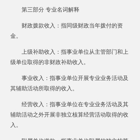
对附属单位补助支出：指事业单位发生的用
非财政预算资金对附属单位的补助支出。
“三公”经费：指用一般公共预算财政拨款安
排的因公出国（境）费、公务用车购置及运行费
和公务接待费。其中，因公出国（境）费反映单
位公务出国（境）的住宿费、旅费、伙食补助
费、杂费、培训费等支出；公务用车购置及运行
费反映单位公务用车购置费及租用费、燃料费、
维修费、过路过桥费、保险费、安全奖励费用等
支出；公务接待费反映单位按规定开支的各类公
务接待（含外宾接待）支出。
机关运行经费：为保障行政单位（含参照公
务员法管理的事业单位）运行用于购买货物和服
务的各项资金，包括办公及印刷费、邮电费、差