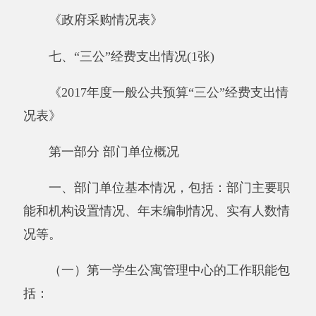
教育目标和计划能够体现全面发展的培养目
标,并做到层层分解,落实于各项活动之中。认真
贯彻
教育
结合原则,面向全体学生,做好分类指导
因材施教。在“健康、快乐、和谐、发展”的理念
下,日常教学活动中注重学生的个体差异与和谐
发展,注重学生主体地位的发挥与学生行为的习
惯培养,注重教学环境的创设及学生愉快学习方
法的引导,多方位的开展兴趣教学,全面实施生教
特色素质教育,真正做到“把唯一的童年留给孩
子”。
（二）单位机构情况
纳入阿克陶县第一学生公寓2017年部门决算
报表编制范围的单位共计1个，其中：全额拨款
事业单位1个。