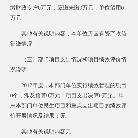
结余分配：反映单位当年结余的分配情况。
年末结转和结余：指本年度或以前年度预算
安排、因客观条件发生变化无法按原计划实施，
需要延迟到以后年度按有关规定继续使用的资
金，既包括财政拨款结转和结余，也包括事业收
入、经营收入、其他收入的结转和结余。
基本支出：指为保障机构正常运转、完成日
常工作任务而发生的人员支出和公用支出。
项目支出：指在基本支出之外为完成特定行
政任务和事业发展目标所发生的支出。
经营支出：指事业单位在专业业务活动及其
辅助活动之外开展非独立核算经营活动发生的支
出。