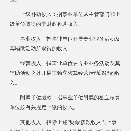
排的因公出国（境）费、公务用车购置及运行费
和公务接待费。其中，因公出国（境）费反映单
位公务出国（境）的住宿费、旅费、伙食补助
费、杂费、培训费等支出；公务用车购置及运行
费反映单位公务用车购置费及租用费、燃料费、
维修费、过路过桥费、保险费、安全奖励费用等
支出；公务接待费反映单位按规定开支的各类公
务接待（含外宾接待）支出。
机关运行经费：为保障行政单位（含参照公
务员法管理的事业单位）运行用于购买货物和服
务的各项资金，包括办公及印刷费、邮电费、差
旅费、会议费、福利费、日常维修费、专用材料
及一般设备购置费、办公用房水电费、办公用房
取暖费、办公用房物业管理费、公务用车运行维