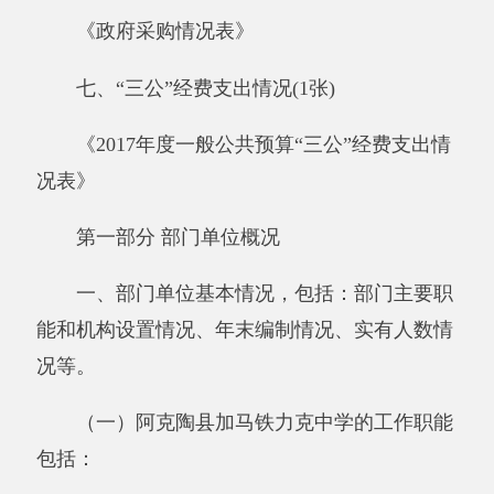
1、宣传和执行党的路线、方针、政策和国
家的法律、法规、对
教职工进行思想政治教育和
法制教育。
2、指导、支持教育党工委工作，加强各学
校的组织建设、制度
建设。发挥学区党支部委员
会自我教育、自我管理、自我服务的
能力。
3、加强各学校服务建设，组织开展便民利
民的各学校服务，兴
办社会福利事业，做好有关
社会保障工作，
4、开展社会治安工作，做好法制宣传教
育、人民调解等
工作，保护残疾人、老年人、妇
女、青少年儿童的合法权
益。
（二）单位机构情况：阿克陶教育局下属单
位，内设7个职能科（室）。分别是：校长室 、