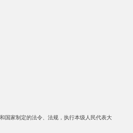
个。分别是：1、库斯拉甫乡党委；
斯拉甫乡文化站；7、库斯拉甫乡社
2月底部门实有人数7
2
人，其中：行