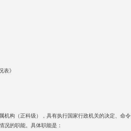
职能。具体职能是：
制范围的单位共计8个，其中：行政单位2个，全额拨款事业单位6
拉甫乡计生站；5、库斯拉甫乡农业畜牧业发展服务中心；6、库
政编制
36
人，行政工勤编制
0
人、事业编制
34
人；截止2017年1