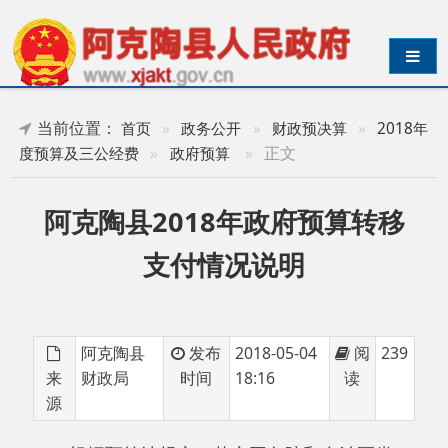
导航切换
当前位置：
首页
»
政务公开
»
财政预决算
»
2018年
»
正文
度预算及三公经费
»
政府预算
阿克陶县2018年政府预算转移
支付情况说明
阿克陶县
发布
2018-05-04
阅
239
来
财政局
时间
18:16
读
源
根据预算法
规定
、落实
国务
院和
自治区党
委、人民政府做好地方预算编制
的
要求，
依据