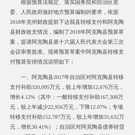
2018年克州财政
提前下达我
县
转移支付
和阿克陶
县
财政收支
情况
，
编制
了
2018年阿克陶县
预算草
案
，
提请
阿克陶县第十六届人民代表大会第三次
会议审查
批准。
现将预算
草案中
阿克陶县
转移支
付
预算
安排情况说明如下：
一、阿克陶县2017年自治区对阿克陶县转移
支付补助320,095万元，较上年增加12,676万元，
增长4.12%（其中：一般转移支付补助167,308万
元，较上年减少22,956万元，下降12.07%；专项
转移支付补助152,787万元，较上年增加35,632万
元，增长30.41%）；自治区对阿克陶县债券转贷
56,700万元，较上年增加14,454万元，增长
34.21%（其中：置换债券转贷5,500万元，较上
年减少27,346万元，下降83.26%；新增债券转贷
51,200万元，较上年增加41,800万元，增长