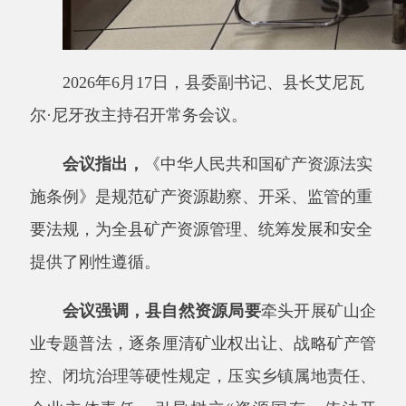
会议
指出，
《中华人民共和国矿产资源法实
施条例》是规范矿产资源勘察、开采、监管的重
要法规，为全县矿产资源管理、统筹发展和安全
提供了刚性遵循。
会议
强调，
县自然资源局要
牵头开展矿山企
业专题普法，逐条厘清矿业权出让、战略矿产管
控、闭坑治理等硬性规定，压实乡镇属地责任、
企业主体责任，引导树立
“资源国有、依法开
采、破坏必责”意识，营造全社会共同守护矿产
资源的法治氛围。
会议强调，
各部门（单位）要
结合树立和践
行正确政绩观学习教育，研学义乌
“无中生有、
点石成金”的发展逻辑，破除照搬照抄思维，深