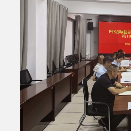
202
6
年
6
月
17
日，县委副书记、县长艾尼瓦
尔
·
尼牙孜主持召开常务会议
。