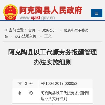
导航切换
当前位置：
首页
»
政务公开
»
发展和改革委员
»
正文
会
»
执行法规条例
阿克陶县以工代赈劳务报酬管理
办法实施细则
索 引 号
AKT004-2019-000052
名 称
阿克陶县以工代赈劳务报酬管
理办法实施细则
主 题 词
阿克
成文日期
2019-
陶县
05-22