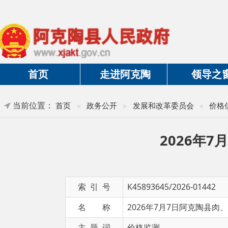
首页
走进阿克陶
领导之窗
当前位置：
»
首页
»
政务公开
»
发展和改革委员会
»
价格信息
2026年7月
索 引 号
K45893645/2026-01442
名 称
2026年7月7日阿克陶县肉、禽、
主 题 词
价格监测
发布日期
2026-07-08 10:49