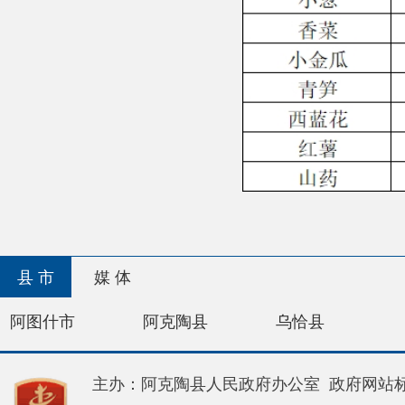
县 市
媒 体
阿图什市
阿克陶县
乌恰县
阿合奇
主办：阿克陶县人民政府办公室 政府网站标识码：65
承办：阿克陶县政务服务和数字发展中心 邮 编：84
地 址：新疆阿克陶县文化东路188号
法律声明
新公网安备65302202000102号
新ICP备120034