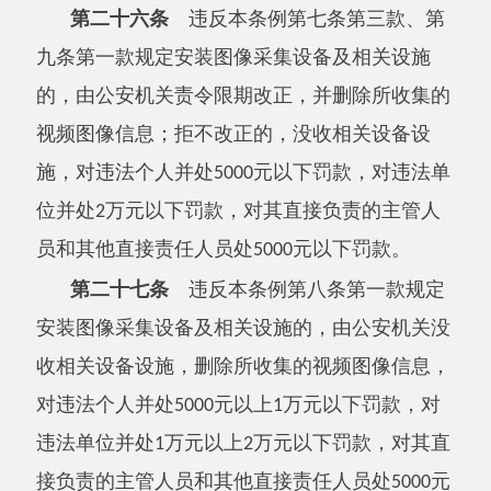
以下罚款，对其直接负责的主管人员和其他直接
责任人员处
元以上
万元以下罚款；非法获
5000
1
取国家秘密、军事秘密的，依照有关法律的规定
给予处罚；构成犯罪的，依法追究刑事责任。
第二十九条
未依照本条例第十四条规定备
案或者提供虚假备案信息的，由公安机关责令限
期改正；拒不改正的，处
万元以下罚款。
1
第三十条
违反本条例第二十三条第二项规
定擅自改动、迁移、拆除图像采集设备及相关设
施的，由公安机关责令改正，给予警告；拒不改
正或者造成严重后果的，对违法个人处
元以
5000
下罚款，对违法单位处
元以上
万元以下罚
5000
1
款，对其直接负责的主管人员和其他直接责任人
员处
元以下罚款。
5000
第三十一条
违反本条例规定，未履行网络