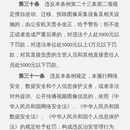
定给予处罚。
第三十四条
本条例自
年
月
日起施
2025
4
1
行。
主办：阿克陶县人民政府办公室 政府网站标识
码：6530220001
承办：阿克陶县政务服务和数字发展中心 邮
编：845550
地 址：新疆阿克陶县文化东路188号
法律声明
中国互联网举报中心
新公网安备65302202000102号
新ICP备
12003422号
关于我们