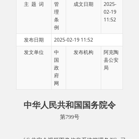
条
11:52
例
发布日期
2025-02-19 11:52
发文单位
中
发布机构
阿克陶
国
县公安
政
局
府
网
中华人民共和国国务院令
第
799号
《公共安全视频图像信息系统管理条例》已
经
年
月
日国务院第
次常务会议通过，
2024
12
16
48
现予公布，自
年
月
日起施行。
2025
4
1
总理 李强