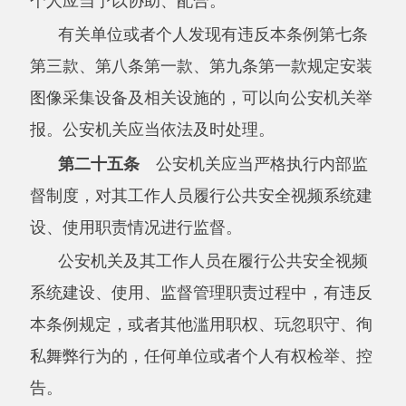
或者个人未履行本条例第八条第二款规定的日常
管理和检查义务的，由公安机关责令改正；拒不
改正或者造成严重后果的，对违法个人处
元
5000
以上
万元以下罚款，对违法单位处
万元以上
1
1
2
万元以下罚款，对其直接负责的主管人员和其他
直接责任人员处
元以上
万元以下罚款，并
5000
1
通报有关主管部门根据情节轻重责令暂停相关业
务或者停业整顿、吊销相关业务许可或者吊销营
业执照。
第二十八条
未依照本条例第十条规定征得
相关涉密单位同意安装图像采集设备及相关设施
的，由公安机关没收相关设备设施，删除所收集
的视频图像信息，对违法个人并处
元以上
5000
1
万元以下罚款，对违法单位并处
万元以上
万元
1
2