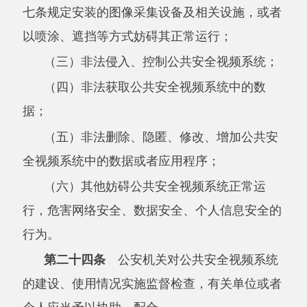
视频图像信息；拒不改正的，没收相关设备设
施，对违法个人并处
元以下罚款，对违法单
5000
位并处
万元以下罚款，对其直接负责的主管人
2
员和其他直接责任人员处
元以下罚款。
5000
第二十七条
违反本条例第八条第一款规定
安装图像采集设备及相关设施的，由公安机关没
收相关设备设施，删除所收集的视频图像信息，
对违法个人并处
元以上
万元以下罚款，对
5000
1
违法单位并处
万元以上
万元以下罚款，对其直
1
2
接负责的主管人员和其他直接责任人员处
元
5000
以上
万元以下罚款；偷窥、偷拍、窃听他人隐
1
私，构成违反治安管理行为的，依法给予治安管
理处罚；构成犯罪的，依法追究刑事责任。
对相应区域、部位负有经营管理责任的单位