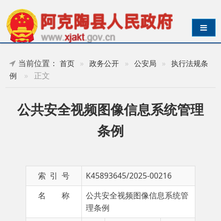
导航切换
当前位置：
首页
»
政务公开
»
公安局
»
执行法规条
»
正文
例
公共安全视频图像信息系统管理
条例
索 引 号
K45893645/2025-00216
名 称
公共安全视频图像信息系统管
理条例
主 题 词
管
成文日期
2025-
理
02-19