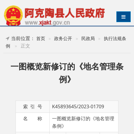
导航切换
当前位置：
首页
»
政务公开
»
民政局
»
执行法规条
»
正文
例
一图概览新修订的《地名管理条
例》
索 引 号
K45893645/2023-01709
名 称
一图概览新修订的《地名管理
条例》
主 题 词
成文日期
2023-
09-19