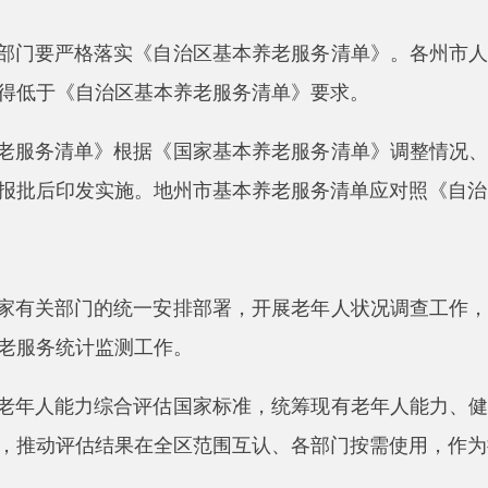
印发实施。地州市基本养老服务清单应对照《自治区基本养老服
关部门的统一安排部署，开展老年人状况调查工作，将老年人口状
统计监测工作。
能力综合评估
国家标准
，统筹现有老年人能力、健康、残疾、照
评估结果在全区范围互认、各部门按需使用，作为接受养老服务
务平台，建立基本养老服务对象数据库，推进老龄人口基本信息、
息等跨部门数据归集共享。推动在残疾老年人身份识别、待遇享
与自治区一体化政务服务平台对接，推动基本养老服务与基本养
找人
”。
委员会、社区老年人日间照料中心、乡镇（街道）社工站、“家政
里等发挥作用，通过上门走访、电话探访、结对帮扶、邻里互助