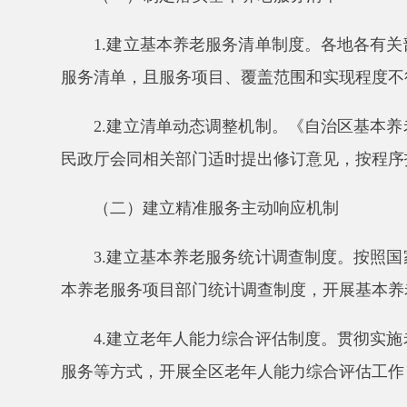
民政厅会同相关部门适时提出修订意见，按程序报批后
（二）建立精准服务主动响应机制
3.建立基本养老服务统计调查制度。按照国家有
本养老服务项目部门统计调查制度，开展基本养老服务
4.建立老年人能力综合评估制度。贯彻实施老年人
服务等方式，开展全区老年人能力综合评估工作，推动
5.建立主动发现机制。依托自治区一体化政务服
信息、残疾人证信息、基本养老服务对象和服务保障信
方面实现资源整合。推进智慧养老服务平台建设，并
式
”就近便捷为老服务，逐步实现从“人找服务”到“服务
6.加强特殊困难老年人关爱服务。依托村（居）民
作队、基层老年协会、志愿服务组织、网格员、亲属邻