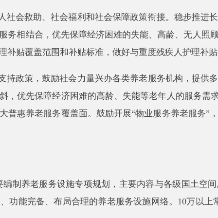
制养老服务设施专项规划，主要内容与各级国土空间总体规划、详
备、布局合理的养老服务设施网络。10万以上常住人口的县市区
查，新建城区、新建居住区按照人均用地不少于0.1平方米的
整社区建设、城市更新工作，通过补建、购置、置换、租赁、改
面清查2014年以来新建城区、新建居住区配套情况，定期进行
满足有集中供养意愿的特困人员全部实现集中供养的前提下，支持
年人提供托养服务。具备条件的
公办养老
机构
要
增设失能老年人
、扶养人或者法定赡养人、扶养人无赡养、扶养能力的老年优抚
牺牲军人、病故军人的遗属，同等条件下优先安排。