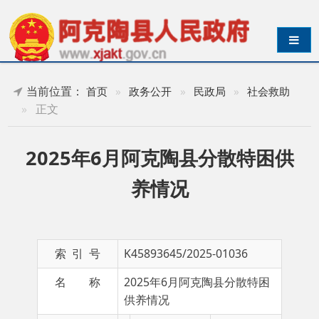
导航切换
当前位置：
首页
»
政务公开
»
民政局
»
社会救助
»
正文
2025年6月阿克陶县分散特困供
养情况
索 引 号
K45893645/2025-01036
名 称
2025年6月阿克陶县分散特困
供养情况
主 题 词
成文日期
发布日期
2025-06-16 13:56