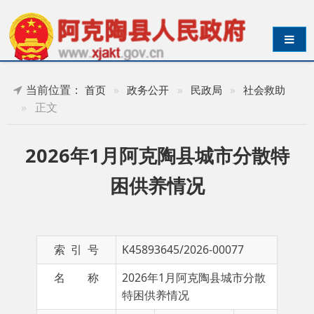
导航切换
当前位置：
首页
»
政务公开
»
民政局
»
社会救助
»
正文
2026年1月阿克陶县城市分散特
困供养情况
索 引 号
K45893645/2026-00077
名 称
2026年1月阿克陶县城市分散
特困供养情况
主 题 词
成文日期
2026-
01-09