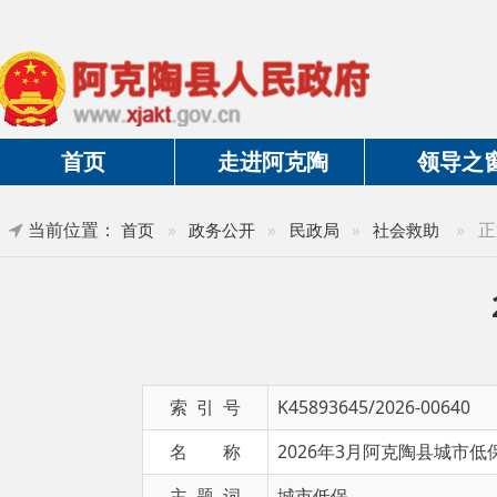
首页
走进阿克陶
领导之窗
当前位置：
»
正文
首页
»
政务公开
»
民政局
»
社会救助
20
索 引 号
K45893645/2026-00640
名 称
2026年3月阿克陶县城市低保保障情
主 题 词
城市低保
发布日期
2026-03-10 18:50