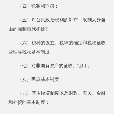
第十二条本法第十一条规定的事项尚未制定
法律的，全国人民代表大会及其常务委员会有权
作出决定，授权国务院可以根据实际需要，对其
中的部分事项先制定行政法规，但是有关犯罪和
刑罚、对公民政治权利的剥夺和限制人身自由的
强制措施和处罚、司法制度等事项除外。
第十三条授权决定应当明确授权的目的、事
项、范围、期限以及被授权机关实施授权决定应
当遵循的原则等。
授权的期限不得超过五年，但是授权决定另
有规定的除外。
被授权机关应当在授权期限届满的六个月以
前，向授权机关报告授权决定实施的情况，并提