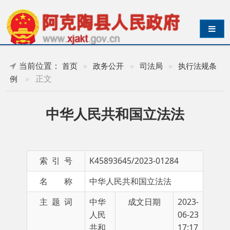
导航切换
当前位置：
首页
»
政务公开
»
司法局
»
执行法规条
»
正文
例
中华人民共和国立法法
索 引 号
K45893645/2023-01284
名 称
中华人民共和国立法法
主 题 词
中华
成文日期
2023-
人民
06-23
共和
17:17
国立
法法