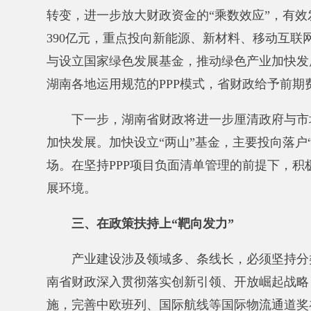
加快发展。加快设立“两山”基金，
主要投向落户“两山
场。在坚持PPP项目负面清单管理的前提下，
积极探索P
展环境。
三、在政策扶持上“靶向发力”
产业建设涉及领域多、条线长，
必须坚持分类指导
南
省财政深入贯彻落实创新引领、开放崛起战略，推动出
施，
完善中欧班列、国际航线等国际物流通道奖补办法，
业“抱团出海”。采取盘活存量、优化结构、集中投向的
物流运输业短板。加大奖补力度，
促进“绿色公交”推
式发展，
长沙成为继北京、上海、深圳、杭州之后的“
税收返还等财政举措多管齐下，
加力支持岳麓山大学科
下一步，湖南
省财政将瞄准产业发展所需，着力在政
相结合，
提升产业发展的财税贡献。继续加大创新型省