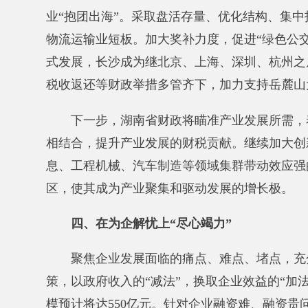
息、工程机械、汽车制造等领域集群带动效应强的龙头
区，使其成为产业聚集和驱动发展的增长极。
四、在为企解忧上“尽心竭力”
聚焦企业发展面临的痛点、难点、堵点，
充分发挥
策，
以政府收入的“减法”，换取企业效益的“加法”和市
模预计将达550亿元。针对企业融资难、融资贵问题，
索推出外贸财银保、园区财银保、农信担-粮食贷、惠农
型经营主体融资难题。
建立省县两级财政信贷风险补偿
全省政府采购合同授予小微企业金额占全部采购金额的9
科技企业加快发展。
针对企业对财税政策掌握不及时、不
项税收优惠政策清单、出台疫情防控税费优惠政策指引
下一步，湖南
省财政将全力推动“一件事一次办”政
强督促指导，确保税费优惠政策落实落细。
用好用活政
抓手。
推进贷款风险补偿、应急转贷、贷款贴息等财政