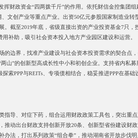
”的创新型高成长性中小和初创企业。支持省内私募股权投资机构
PP与REITs、专项债相结合，稳妥推进PPP在基础设施、公共
、对症下药，组合运用财政政策工具包，
突出重点，精准施策，
台财政支持创新开放20条、创新型省份建设财政10条、促进开
打出系列政策“组合拳”，
推动湖南省开放步伐明显加快，重大
方式，
重点支持20条新兴优势产业链发展。出台财政支持道路货运
广应用，推动我省新能源汽车爆发式增长。
省市区三级财政同向发
移动互联网第五城”。支持红土航空落户湖南，
实现我省航空公司
技城和马栏山视频文创园建设。
策扶持的“精细化”、“精准度”上下功夫，
支持深化“亩均论英雄
份建设投入和开放型经济投入，
支持适销对路出口商品开拓国内市