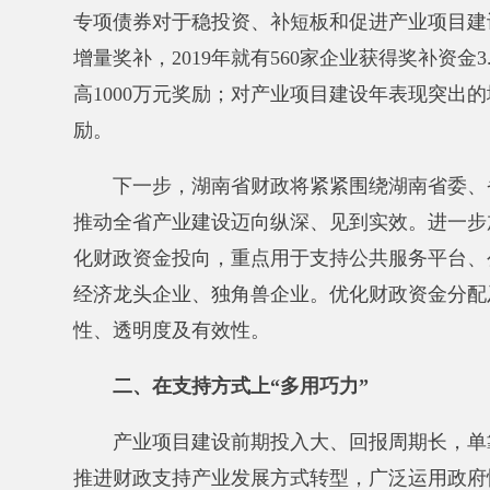
励。
下一步，湖南
省财政将紧紧围绕湖南省委、省政府
推动全省产业建设迈向纵深、见到实效。
进一步加大省
化财政资金投向，
重点用于支持公共服务平台、公共基
经济龙头企业、独角兽企业。优化财政资金分配及使用
性、透明度及有效性。
二、在支持方式上“多用巧力”
产业项目建设前期投入大、回报周期长，
单靠财政
推进财政支持产业发展方式转型，广泛运用政府性投资基
转变，进一步放大财政资金的“乘数效应”，
有效发挥财
390亿元，重点投向新能源、新材料、移动互联网、文
与设立国家绿色发展基金，推动绿色产业加快发展。
截
湖南各地运用规范的PPP模式，省财政给予前期费用补
下一步，湖南
省财政将进一步厘清政府与市场的边