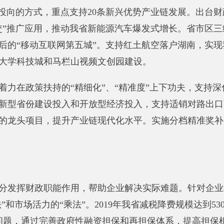
项目，
提升产业链现代化水平。实施分档精准奖补，
打造一批具
财政职能作用，帮助企业解决实际难题。
针对企业税费负担重问
场活力的“乘法”。
2019年我省减税降费规模达到530亿元。今年
通过完善政府性融资担保和再担保体系，提高担保机构运行效率，
担
-
油茶贷等系列产品，
广泛运用知识产权质押融资、政府采购
机制，引导金融资源向民营和小微企业倾斜。
针对中小企业产品
0%，促进中小微企业发展壮大。
在全国率先出台政府采购两型
全面等问题，采取制作“图说减税降费”宣传资料、召开财政支持
等多种方式，
促进财政惠企政策深入人心。
务服务改革，深化财政“放管服”改革，
进一步优化营商环境。密
府采购政策功能，将其作为招商引资、技术创新、促进中小企业
扶持方式改革，进一步降低中小企业融资成本。
推动再担保体系