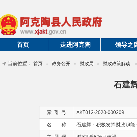
首页
走进阿克陶
领导之窗
当前位置：
»
正文
首页
»
政务公开
»
财政局
»
财政政策解读
石建辉：积
索 引 号
AKT012-2020-000209
名 称
石建辉：积极发挥财政职能 全力支
主 题 词
财政职能 项目建设
发布日期
2020-09-10 21:23