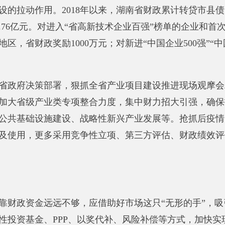
决策部署，狠抓全省产业项目建设推进现场观摩会精神落地，
通
级产业类专项整合力度，集中财力招大引强，
确保投入方向更明
础设施建设、战略性新兴产业发展等。抢抓后疫情时代发展机遇
，
更多采用竞争性立项、第三方评估、财政绩效评价等方式手段
资金远远不够，应借助好市场这只“无形的手”，
吸引更多社会资
金、PPP、以奖代补、风险补偿等方式，
加快实现从直接投入
政资金“四两拨千斤”的作用。依托财信金控集团组建运营新兴产
创产业等重点产业。
出资50亿元参股国家制造业转型升级基金，
至2019年底，省级直接出资的产业投资基金7只，
投资项目252个
助，
吸引社会资本投入地方产业园区建设和运营。
界，找准产业建设与社会资本投资需求的契合点，
创新投融资方