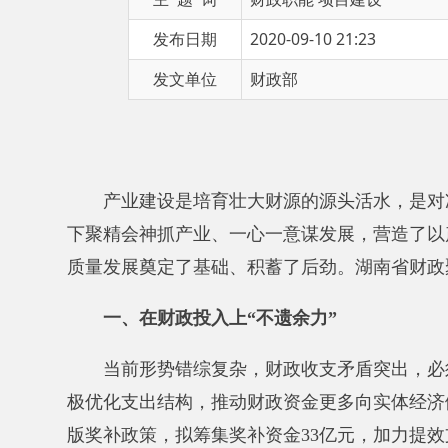
发文单位
财政部
产业建设是培育壮大财源的源头活水，
是对冲新冠
下聚精会神抓产业、一心一意谋发展，
营造了以产业比
质量发展奠定了基础、积蓄了后劲。湖南省财政聚焦产
一、在财政投入上“不遗余力”
当前形势错综复杂，
财政收支矛盾突出，必须保持
极优化支出结构，
推动财政资金更多向实体经济倾斜，
版奖补政策，拟筹集奖补资金33亿元，
加力提效支持全
专项债券对于稳投资、补短板和促进产业项目建设的拉
增量奖补，2019年就有560家企业获得奖补资金3.76亿
高1000万元奖励；
对产业项目建设年表现突出的地区，省