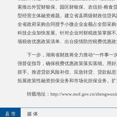
拓展政策性融资担保业务和市场化担保业务。
扩大省县
转载地址：http://www.mof.gov.cn/zhengwuxinxi/xinwen
县 市
媒 体
阿图什市
阿克陶县
乌恰县
阿合奇
主办：阿克陶县人民政府办公室 政府网站标识码：65
承办：阿克陶县政务服务和数字发展中心 邮 编：84
地 址：新疆阿克陶县文化东路188号
法律声明
新公网安备65302202000102号
新ICP备120034