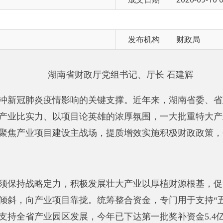
发布机构
财政局
湖南省财政厅党组书记、厅长 石建辉
肺炎疫情影响的关键支撑。近年来，湖南
省委、省政府强力推进
实力、以项目论英雄的浓厚氛围，一大批重特大产业项目落户湖
业项目建设主战场，
提质增效实施积极财政政策，全力助推产业
战略定力，
积极发展壮大产业以厚植财源根基，促进财政收入“量
向产业项目靠拢。
统筹整合资金，专门用于支持“五个100”重大
省产业园区发展，今年已下达第一批奖补资金5.4亿元。
加快地方
动作用。
2018年以来，湖南省财政累计转贷市县债券资金约700
元。
对进入“省高新技术企业百强”榜单的企业和首次进入“省企业
财政奖励1000万元；
对新进“中国企业500强”“中国民营企业5