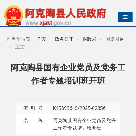
导航切换
当前位置：
首页
»
政务公开
»
财政局
»
国资国企
»
正文
阿克陶县国有企业党员及党务工
作者专题培训班开班
索 引 号
K45893645/2025-02356
名 称
阿克陶县国有企业党员及党务
工作者专题培训班开班
主 题 词
成文日期
2025-08-14
10:49