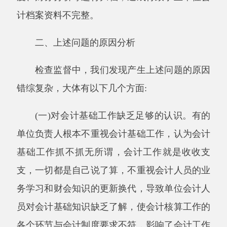
的会计理论和业务知识的学习，不少是“半路出
家”，工作只凭感觉和经验，搞不清科目、账簿
和会计报表之间的对应关系;也有的会计人员虽
有一定的业务水平，但长期忽视学习新的业务知
识和会计法规，缺乏学习的自觉性，使其业务素
质停滞不前。此外，还有的会计人员尽管掌握一
些会计核算的基本知识，但因缺乏应有的职业道
德，不认真执行制度，不按规定去做，直接造成
了会计核算工作的不规范。
(三)相关部门监督检查力度不够。我们有些
主管部门没有负起监督、检查的责任，因此这些
单位的会计工作实际上处于长期无人监管的状
态，会计基础工作是否规范、会计核算工作程序
是否符合要求、财务会计制度是否健全无人过