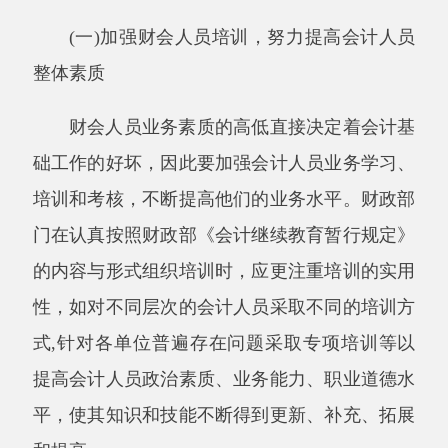
机构、配备与业务素质相适应的会计人员，明确
各个工作岗位的职责。(2)在会计核算方面，账簿
的设置、登记、原始凭证的填制方法、审核程
序、记账凭证的填制方法等符合会计制度要求;
会计档案按照国家规定定期整理归档，妥善保
管;(3)会计监督方面，会计机构、会计人员对不
真实、不合法的原始凭证和违反国家统一财政、
财务会计制度规定的财务收支能按照《会计法》
的规定处理。(4)内部会计管理方面，建立并执行
内部牵制和稽核制度、财务收支审批制度，严厉
打击违反财经法律法规行为，维护会计法律法规
的“刚性”约束。此外对单位负责人或分管负责人
要加强财经法律、法规宣传和教育，使他们能支
持、理解、配合财务人员的工作。