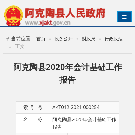
导航切换
当前位置：
首页
»
政务公开
»
财政局
»
行政执法
»
正文
阿克陶县2020年会计基础工作
报告
索 引 号
AKT012-2021-000254
名 称
阿克陶县2020年会计基础工作
报告
主 题 词
阿克
成文日期
2021-
陶县
02-25