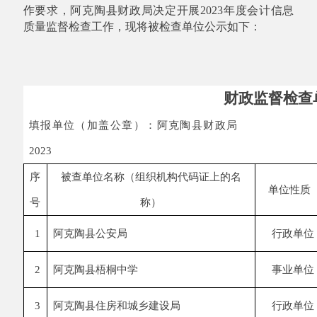
财政监督检查单位名
填报单位（加盖公章）：阿克陶
202
3
序
被查单位名称（组织机构代码证上的名
单位性质
号
称）
1
阿克陶县公安局
行政单位
1165
2
阿克陶县梧桐中学
事业
单位
1165
3
阿克陶县住房和城乡建设局
行政单位
1165
4
阿克陶县阿克陶镇人民政府
行政单位
1165
5
阿克陶县
城通供排水有限责任公司
国有企业
9165