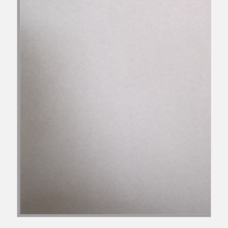
主办：阿克陶县人民政府办公室 政府网站标识
码：6530220001
承办：阿克陶县政务服务和数字发展中心 邮
编：845550
地 址：新疆阿克陶县文化东路188号
法律声明
中国互联网举报中心
新公网安备65302202000102号
新ICP备
12003422号
关于我们