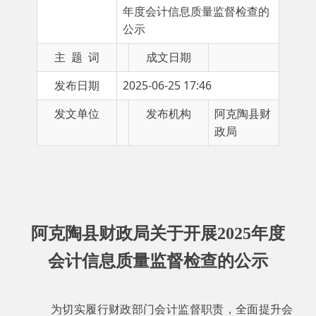
主 题 词
成文日期
发布日期
2025-06-25 17:46
发文单位
发布机构
阿克陶县财
政局
阿克陶县
财政局关于开展
202
5
年度
会计
信息质量
监督检查
的
公示
为切实履行财政部门会计监督职责，全面提升会
计监督质量，根据《中华人民共和国会计法》、《中
华人民共和国预算法》等法律法规规定和
自治州财政
局
《关于开展
202
5
年度会计监督检查工作的通知》工
作要求，阿克陶县财政局决定开展
202
5
年度
会计信息
质量
监督检查工作，现将被检查单位公示如下：