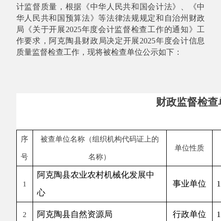
财政监督检查单位名
年度
序
被查单位名称（组织机构代码证上的
单位性质
组
号
名称）
阿克陶县农业农村机械化发展中
事业单位
1265302
1
心
阿克陶县自然资源局
行政单位
116530
2
阿克陶县玉麦镇人民政府
行政单位
1165302
3
阿克陶县龙源国有投资集团有限
国有企业
9165302
4
责任公司
阿克陶县坤元城市建设投资集团
国有企业
916530
5