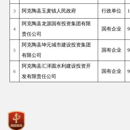
有限公司
阿克陶县汇泽圆水利建设投资开
国有企业
916530
6
发有限责任公司
主办：阿克陶县人民政府办公室 政府网站标识
码：6530220001
承办：阿克陶县政务服务和数字发展中心 邮
编：845550
地 址：新疆阿克陶县文化东路188号
法律声明
中国互联网举报中心
新公网安备65302202000102号
新ICP备