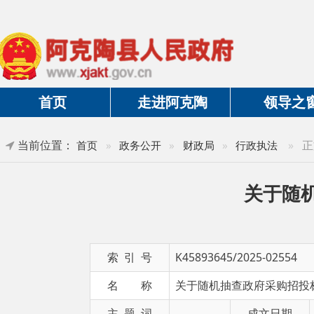
首页
走进阿克陶
领导之窗
当前位置：
»
正文
首页
»
政务公开
»
财政局
»
行政执法
关于随机抽
索 引 号
K45893645/2025-02554
名 称
关于随机抽查政府采购招投标项目行
主 题 词
成文日期
发布日期
2025-11-20 13:55