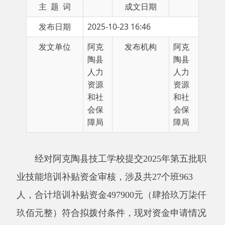
发文单位
阿克
发布机构
阿克
陶县
陶县
人力
人力
资源
资源
和社
和社
会保
会保
障局
障局
经对阿克陶县技工学校提交
2025
年第五批职
业技能培训补贴资金审核，涉及共
27
个班
963
人，合计培训补贴资金
497900
元
（肆拾玖万柒仟
玖佰
元整）符合拟拨付条件，现对资金申请情况
进行公示。公示期为
2025
年
10
月
23
日至
10
月
2
9
日
（
共
7
天
）
，
欢迎社会各界监督。
举报受理单位：阿克陶县人力资源和社会保