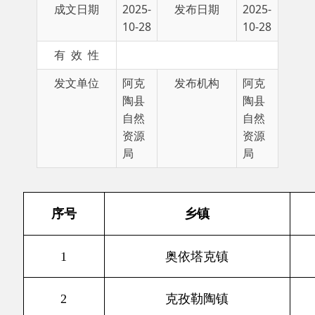
有 效 性
发文单位
阿克
发布机构
阿克
陶县
陶县
自然
自然
资源
资源
局
局
序号
乡镇
人数
1
奥依塔克镇
52
2
克孜勒陶镇
242
3
恰尔隆镇
81
4
塔尔乡
78