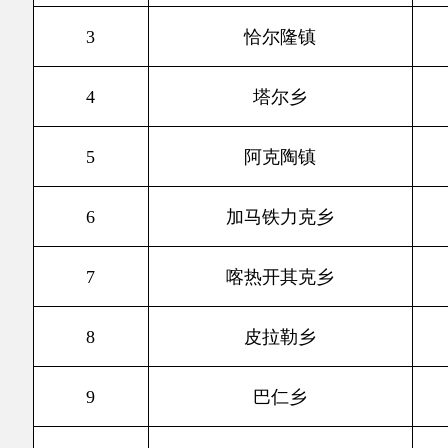
5
阿克陶镇
74
6
加马铁力克乡
80
7
喀热开其克乡
78
8
皮拉勒乡
417
9
巴仁乡
488
10
玉麦镇
149
11
布伦口乡
103
合计
1842