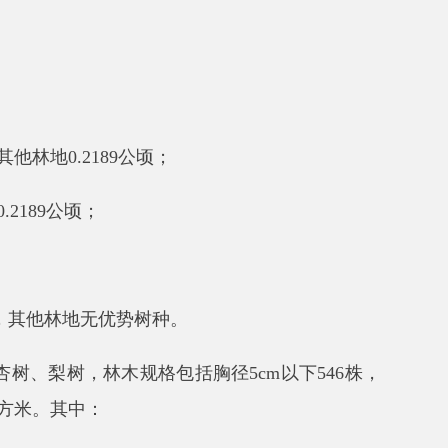
势树种。
林木规格包括胸径
5cm
以下
546
株，
以上
36
株。
株。
8
株。