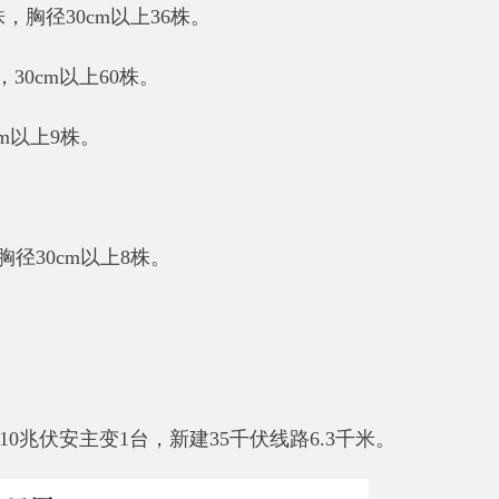
台，新建
35
千伏线路
6.3
千米。