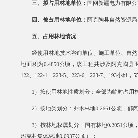
五、
占用林地情况
经使用林地技术咨询单位、施工单位、自然
资源
局
地面积为
0.4850
公顷，该工程共涉及
阿克陶县
玉麦镇
3
122
、
122-1
、
223-5
、
223-6
、
223-7
、
193
小班，
550
林班
1
）
按使用林地性质划分：
全部为
临时占用林地
，
2
）
按地类划分：
乔木林地
0.2661
公顷，郁闭度
0.2-0
3
）
按林地权属划分：
国有林地
0.2051
公顷，由阿
玛克村集体林地
0.0937
公顷）
；
4
）
按林地保护等级划分：
Ⅲ
级保护林地
0.2957
公顷
5
）
按森林类别划分：地方公益林地
0.2957
公顷，一
6
）
按使用林地类型划分：
防护林林地
0.0970
公顷，