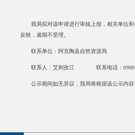
县 市
媒 体
阿图什市
阿克陶县
乌恰县
阿合奇
主办：阿克陶县人民政府办公室 政府网站标识码：65
承办：阿克陶县政务服务和数字发展中心 邮 编：84
地 址：新疆阿克陶县文化东路188号
法律声明
新公网安备65302202000102号
新ICP备120034