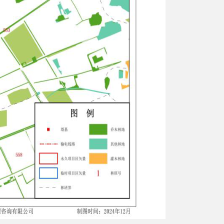
日
—
2025
年
4
月
30
日
）
期间向我局
阿克陶县
自然资源局
2025
年
4
月
24
日