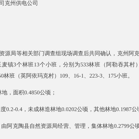
等相
关部门调查组现场调查后共同确认，
克州阿克陶县恰格尔
35
个林班
13
个小班，分别为
533
林班（阿勒吞其村）
21-1
、
25
、
25
（英阿依玛克村）
109
、
16-1
、
223-3
、
175
小班
。
面积
0.4850
公顷；
.4
，未成林造林地
0.0202
公顷，其他林地
0.1987
公顷
；
克陶县自然资源局经营、管理，集体林地
0.2799
公顷（阿勒吞其村
，
Ⅳ
级保护林地
0.1893
公顷；
般商品林地
0.1893
公顷；
经济林林地
0.1592
公顷，用材林林地
0.0099
公顷，其他林地
0.218