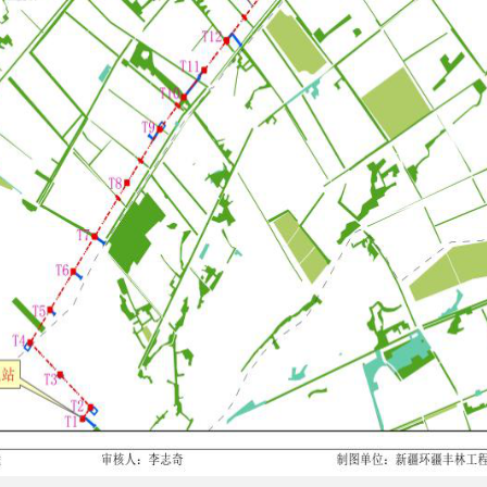
该申请选址范围内的林地、林木权属有异议的，请于
2025
年
4
月
24
6
核上报。