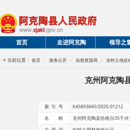
首页
走进阿克陶
领导之窗
当前位置：
»
首页
»
政务公开
»
自然资源局
»
农村土地征收
克州阿克陶县恰格
索 引 号
K45893645/2025-01212
名 称
克州阿克陶县恰格尔35千伏变增容
主 题 词
临时占用林地的公示
发布日期
2025-04-24 12:40