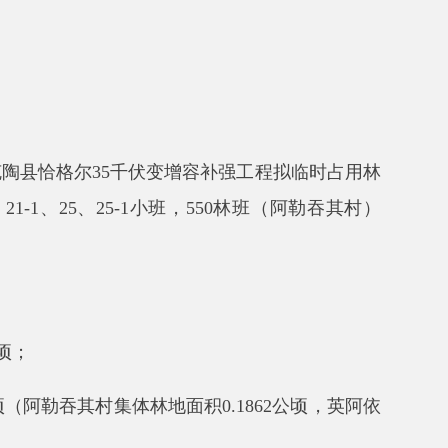
千伏变增容补强工程
拟临时占用林
-1
小班，
550
林班（阿勒吞其村）
集体林地面积
0.1862
公顷，英阿依
9
公顷
；