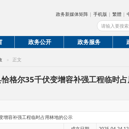
政务新媒体矩阵
|
手机版
|
繁體
|
中国政府网
|
新
站
政务公开
政务服务
政务互动
正文
尔35千伏变增容补强工程临时占用林地的
补强工程临时占用林地的公示
成文日期
2025-04-24 12:40