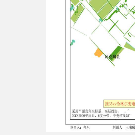
我局拟对该申请进行审核上报，相关单位和个人对
反映，逾期不受理。
联系单位：
阿克陶县
自然资源局
联系人：艾则孜江
联系电
话：0908-572560
公示期间如无异议，我局将根据该公示内容予以审