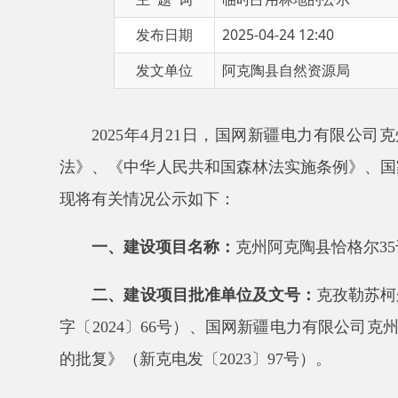
发文单位
阿克陶县自然资源局
2025
年
4
月
21
日，国网新疆电力有限公司克州供电
法》、《中华人民共和国森林法实施条例》、
国家林业
现将有关情况公示如下：
一、建设项目名称：
克州阿克陶县恰格尔
35
千伏变
二、建设项目批准单位及文号：
克孜勒苏柯尔克孜
字〔
2024
〕
66
号）、国网新疆电力有限公司克州供电公
的批复》（新克电发〔
2023
〕
97
号）。
三、拟占用林地单位：
国网新疆电力有限公司克州
四、被占用林地单位：
阿克陶县
自然资源局