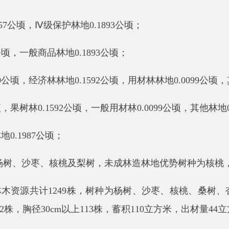
林
0.1592
公顷，一般用材林
0.0099
公顷，其他林地
0.2189
公顷
；
87
公顷
；
沙枣、核桃及梨树，未成林造林地优势树种为核桃，其他林地无优
共计
1249
株，树种为杨树、
沙枣、
核桃、桑树、杏树、梨树，
胸径
30cm
以上
113
株，蓄积
110
立方米，出材量
44
立方米。其中：
，胸径
5cm-15cm
之间
94
株，胸径
15cm-30m
之间
87
株，胸径
30cm
径
5cm-15cm
之间
158
株，胸径
15cm-30cm
之间
134
株，
30cm
以上
60
-15cm
之间
49
株，胸径
15-30cm
之间
48
株，胸径
30cm
以上
9
株。
-15cm
之间
2
株。
胸径
5cm-15cm
之间
15
株，胸径
15cm-30m
之间
2
株，胸径
30cm
以上