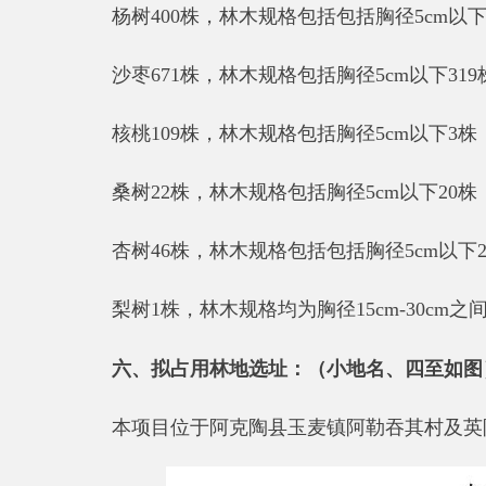
梨树
1
株，林木规格均为胸径
15cm-30cm
之间
1
株。
六、拟占用林地选址：
（
小地名、四至如图
）
本项目位于
阿克陶县玉麦
镇阿勒吞其村及英阿依玛