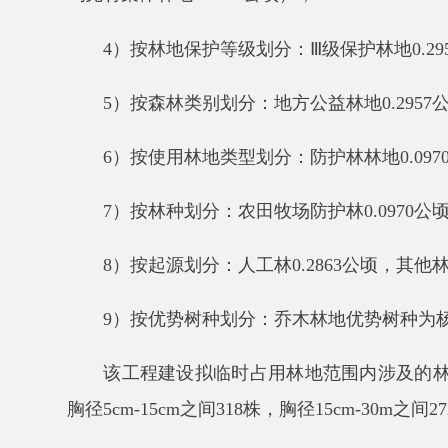
7
）
按林种划分：
农田牧场防护林
0.0970
公顷，果树
8
）
按起源划分：
人工林
0.2863
公顷，其他林地
0.19
9
）
按优势树种划分：乔木林地优势树种为杨树、
该工程建设拟
临时占用
林地范围内涉及的林木资源
胸径
5cm-15cm
之间
318
株，胸径
15cm-30m
之间
272
株，
杨树
400
株，林木规格包括
包括
胸径
5cm
以下
183
株
沙枣
671
株，林木规格包括胸径
5cm
以下
319
株，胸
核桃
109
株，林木规格包括胸径
5cm
以下
3
株，胸径
5
桑树
22
株，林木规格包括胸径
5cm
以下
20
株，胸径
5
杏树
46
株，林木规格包括
包括
胸径
5cm
以下
21
株，